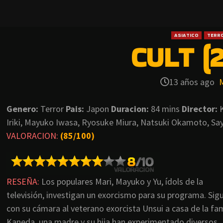
ASIATICO
TERR
CULT (2
13 años ago
Genero:
Terror
Pais:
Japon
Duracion:
84 mins
Director:
K
Iriki, Mayuko Iwasa, Ryosuke Miura, Natsuki Okamoto, Sa
VALORACION:
(
85/100)
RESEÑA:
Los populares Mari, Mayuko y Yu, ídols de la
televisión, investigan un exorcismo para su programa. Sig
con su cámara al veterano exorcista Unsui a casa de la fam
Kaneda, una madre y su hija han experimentado diversos