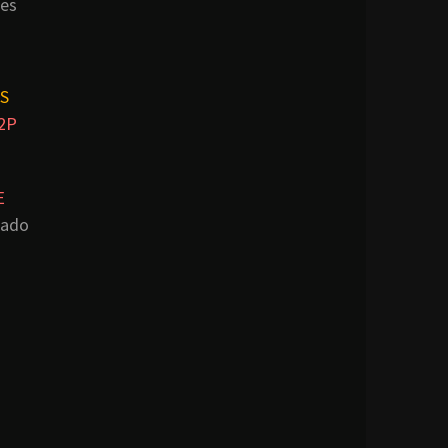
es
S
2P
E
lado