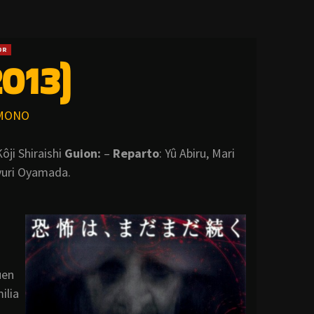
OR
013)
MONO
ôji Shiraishi
Guion:
–
Reparto
: Yû Abiru, Mari
yuri Oyamada.
uen
ilia