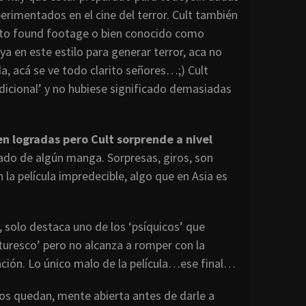
perimentados en el cine del terror. Cult también
mato found footage o bien conocido como
a en este estilo para generar terror, aca no
a, acá se ve todo clarito señores…;) Cult
adicional’ y no hubiese significado demasiadas
n logradas pero Cult sorprende a nivel
cado de algún manga. Sorpresas, giros, son
a película impredecible, algo que en Asia es
 solo destaca uno de los ‘psíquicos’ que
turesco’ pero no alcanza a romper con la
ación. Lo único malo de la película…ese final…
dos quedan, mente abierta antes de darle a