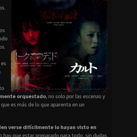
os.
los
todo
os.
 es
n
to
temente orquestado
, no solo por las escenas y
o que es más de lo que aparenta en un
den verse difícilmente lo hayan visto en
o hay que estar preparado para todo, sin dudas