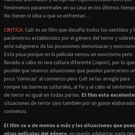
fenómenos paranormales en su casa en los últimos tiemp
No tienen ni idea a que se enfrentan…
CRITICA:
Cult es un film que desafía todos los sentidos y 
parámetros establecidos por el género del terror y sobre
este subgenero de las posesiones demoniacas y exorcism
Esto pasa porque en la película vemos un exorcismo pero
llevado a cabo en una cultura diferente (Japon), por lo que
posible que veamos situaciones que pueden parecernos u
poco ‘cómicas’ al comienzo pero Cult se las arregla para
romper las barreras culturales, al fin y al cabo
el sentimien
de terror es igual en todas partes.
El film esta excelen
situaciones de terror sino también por un guion elaborad
comienzo.
El film va a de menos a más y las situaciones que pue
otras películas del género
, no puedo adelantar nada per