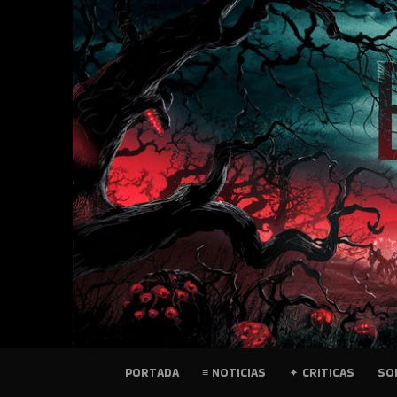
SKIP
TO
CONTENT
PELICULAS
PORTADA
≡ NOTICIAS
✦ CRITICAS
SO