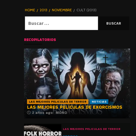
DE TERROR |
BLOGHORROR
HOME
2013
NOVIEMBRE
CULT (2013)
⋆
Buscar:
RECOPILATORIOS
LAS MEJORES PELICULAS DE TERROR
NOTICIAS
LAS MEJORES PELÍCULAS DE EXORCISMOS
2 años ago
MONO
LAS MEJORES PELICULAS DE TERROR