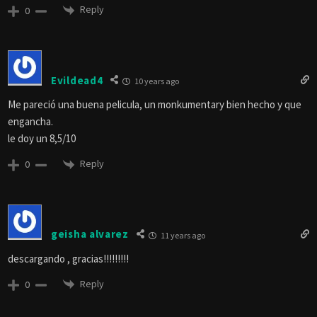
Reply
0
Evildead4
10 years ago
Me pareció una buena pelicula, un monkumentary bien hecho y que
engancha.
le doy un 8,5/10
Reply
0
geisha alvarez
11 years ago
descargando , gracias!!!!!!!!!
Reply
0