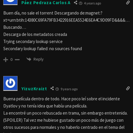
Páez Pedraza Carlos A
4 years ago
Buen día, no sale el torrent Descargando de:magnet:?
xt=urn:btih:14380C69FA79FB3422916EEA5524E6EA4C9D09FD&&&&…
Buscando…
Descarga de los metadatos creada
Trying secondary lookup service
Secondary lookup failed: no sources found
Reply
0
YizuzKraizt
9 years ago
Buena película dentro de todo. Hace poco leí sobre el incidente
Dyatlov y no tenía idea que había una película.
La encontré un poco rebuscada en trama, sin embargo entretenida.
(SPOILER) Tal vez me hubiese gustado un poco más de juego con
otros sucesos para normales y no haberlo centrado en el tema del