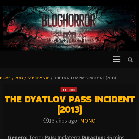
SKIP
TO
CONTENT
Primary
PELICULAS
Menu
DE TERROR |
BLOGHORROR
HOME
2013
SEPTIEMBRE
THE DYATLOV PASS INCIDENT (2013)
⋆
TERROR
THE DYATLOV PASS INCIDENT
(2013)
13 años ago
MONO
Genero:
Terror
Pais:
Inglaterra
Duracion:
96 mins