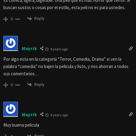
Es cómica, ligera, digerible. Una peli que es más horror que terror. Si
buscan sustos o cosas por el estilo, esta peli no es para ustedes.
Reply
0
Mayrik
9 years ago
Por algo esta en la categoria “Terror, Comedia, Drama” si ven la
palabra “comedia” no bajen la pelicula y listo, y nos ahorran a todos
sus comentarios…
Reply
0
Mayrik
9 years ago
Muy buena pelicula
Reply