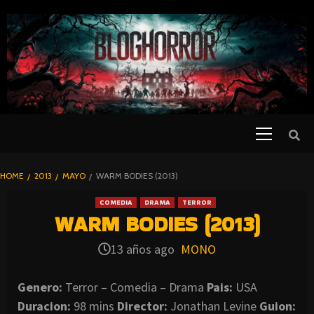
SKIP
TO
CONTENT
Primary
PELICULAS
Menu
DE TERROR |
BLOGHORROR
HOME
2013
MAYO
WARM BODIES (2013)
⋆
COMEDIA
DRAMA
TERROR
WARM BODIES (2013)
13 años ago
MONO
Genero:
Terror – Comedia – Drama
Pais:
USA
Duracion:
98 mins
Director:
Jonathan Levine
Guion: