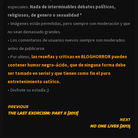
especiales.
Nada de interminables debates políticos,
religiosos, de genero o sexualidad *
• Imágenes están permitidas, pero siempre con moderación y que
no sean demasiado grandes.
• Los comentarios de usuarios nuevos siempre son moderados
antes de publicarse.
• Por ultimo,
las reseñas y criticas en BLOGHORROR pueden
contener humor negro-
ácido, que de ninguna forma debe
ser tomado en serio! y que tienen como fin el puro
entretenimiento satírico.
• Disfrute su estadía ;)
CONTINUE
PREVIOUS
THE LAST EXORCISM: PART II (2013)
READING
NEXT
NO ONE LIVES (2013)