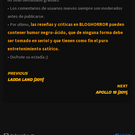
no sean demasiado grandes.
• Los comentarios de usuarios nuevos siempre son moderados
antes de publicarse.
• Por ultimo,
las reseñas y criticas en BLOGHORROR pueden
contener humor negro-
ácido, que de ninguna forma debe
ser tomado en serio! y que tienen como fin el puro
entretenimiento satírico.
• Disfrute su estadía ;)
CONTINUE
PREVIOUS
LADDA LAND (2011)
READING
NEXT
APOLLO 18 (2011)