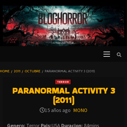
SKIP
TO
CONTENT
Primary
PELICULAS
Menu
DE TERROR |
BLOGHORROR
HOME
2011
OCTUBRE
PARANORMAL ACTIVITY 3 (2011)
⋆
TERROR
PARANORMAL ACTIVITY 3
(2011)
15 años ago
MONO
Genero:
Terror
Pais:
USA
Duracion:
84mins