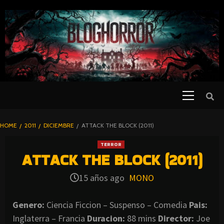
SKIP
TO
CONTENT
Primary
PELICULAS
Menu
DE TERROR |
BLOGHORROR
HOME
2011
DICIEMBRE
ATTACK THE BLOCK (2011)
⋆
TERROR
ATTACK THE BLOCK (2011)
15 años ago
MONO
Genero:
Ciencia Ficcion – Suspenso – Comedia
Pais:
Inglaterra – Francia
Duracion:
88 mins
Director:
Joe