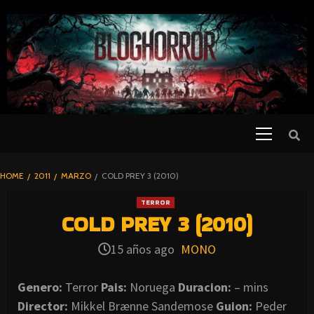
SKIP
TO
CONTENT
Primary
PELICULAS
Menu
DE TERROR |
BLOGHORROR
HOME
2011
MARZO
COLD PREY 3 (2010)
⋆
TERROR
COLD PREY 3 (2010)
15 años ago
MONO
Genero:
Terror
Pais:
Noruega
Duracion:
– mins
Director:
Mikkel Brænne Sandemose
Guion:
Peder