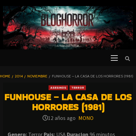
SKIP
TO
CONTENT
Primary
PELICULAS
Menu
DE TERROR |
BLOGHORROR
HOME
2014
NOVIEMBRE
FUNHOUSE – LA CASA DE LOS HORRORES (1981)
⋆
ASESINOS
TERROR
FUNHOUSE – LA CASA DE LOS
HORRORES (1981)
12 años ago
MONO
Genero:
Terror
Pais:
USA
Duracion
96 minutos