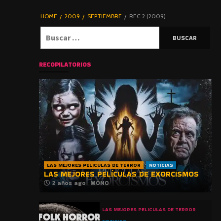
DE TERROR |
BLOGHORROR
HOME
2009
SEPTIEMBRE
REC 2 (2009)
⋆
Buscar:
RECOPILATORIOS
LAS MEJORES PELICULAS DE TERROR
NOTICIAS
LAS MEJORES PELÍCULAS DE EXORCISMOS
2 años ago
MONO
LAS MEJORES PELICULAS DE TERROR