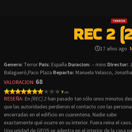
TERROR
REC 2 (
17 años ago
Genero:
Terror
Pais:
España
Duracion:
– mins
Director:
J
Balagueró,Paco Plaza
Reparto:
Manuela Velasco, Jonathan
68
VALORACION:
RESEÑA:
En
[REC] 2
han pasado tan sólo unos minutos de
que las autoridades perdieron el contacto con las persona
encerradas en el edificio en cuarentena. Nadie sabe
exactamente qué ocurre en su interior. Fuera reina el cao
Una unidad de GEOS se adentra en el interior de la casa p