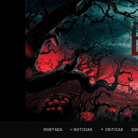
SKIP
TO
CONTENT
PELICULAS
PORTADA
≡ NOTICIAS
✦ CRITICAS
SO