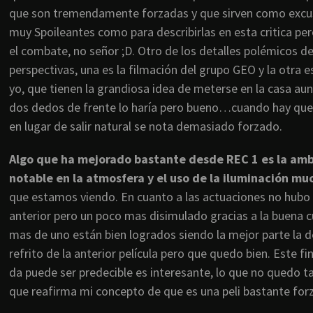
que son tremendamente forzadas y que sirven como excusa
muy Spoileantes como para describirlas en esta critica p
el combate, no señor ;D. Otro de los detalles polémicos de
perspectivas, una es la filmación del grupo GEO y la otra es
yo, que tienen la grandiosa idea de meterse en la casa aun 
dos dedos de frente lo haría pero bueno…cuando hay que a
en lugar de salir natural se nota demasiado forzado.
Algo que ha mejorado bastante desde REC 1 es la ambi
notable en la atmosfera y el uso de la iluminación m
que estamos viendo. En cuanto a las actuaciones no hubo 
anterior pero un poco mas disimulado gracias a la buena cu
mas de uno están bien logrados siendo la mejor parte la de
refrito de la anterior película pero que quedo bien. Este fi
da puede ser predecible es interesante, lo que no quedo ta
que reafirma mi concepto de que es una peli bastante for