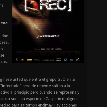
na
iene
lidad.
beza,
po
 se
 cura
gínese usted que entra el grupo GEO en la
 ”infectado” pero de repente saltan a la
ctivo al principio pero cuando se repite una y
¿acaso son una especie de Gasparin maligno
eciso para saltarnos encima? Hay acciones