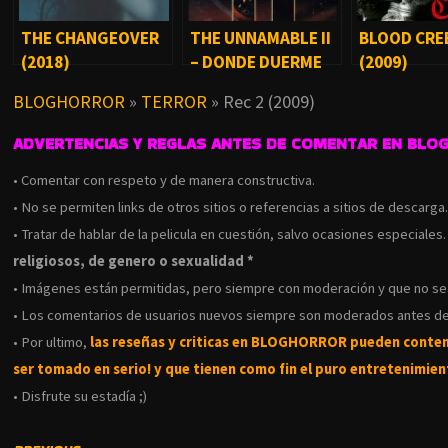
THE CHANGEOVER
THE UNNAMABLE II
BLOOD CRE
(2018)
– DONDE DUERME
(2009)
EL HORROR II
BLOGHORROR
»
TERROR
»
Rec 2 (2009)
(1992)
ADVERTENCIAS Y REGLAS ANTES DE COMENTAR EN BLO
• Comentar con respeto y de manera constructiva.
• No se permiten links de otros sitios o referencias a sitios de descarga
• Tratar de hablar de la pelicula en cuestión, salvo ocasiones especiales
religiosos, de genero o sexualidad *
• Imágenes están permitidas, pero siempre con moderación y que no s
• Los comentarios de usuarios nuevos siempre son moderados antes de
• Por ultimo,
las reseñas y criticas en BLOGHORROR pueden conte
ser tomado en serio! y que tienen como fin el puro entretenimient
• Disfrute su estadía ;)