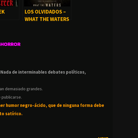
EK
LOS OLVIDADOS –
WHAT THE WATERS
LEFT BEHIND (2018)
GHORROR
.
.
Nada de interminables debates políticos,
ean demasiado grandes.
 publicarse.
ner humor negro-
ácido, que de ninguna forma debe
o satírico.