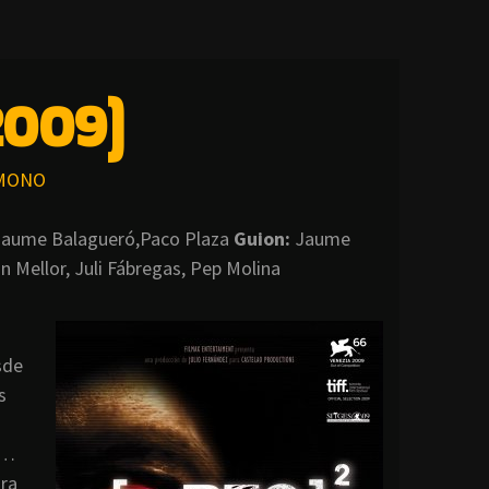
2009)
MONO
aume Balagueró,Paco Plaza
Guion:
Jaume
 Mellor, Juli Fábregas, Pep Molina
sde
s
s…
ara