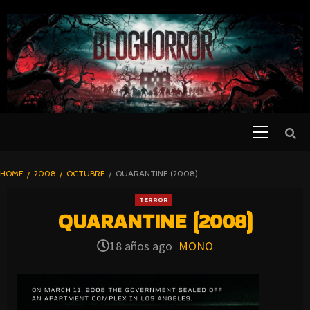
SKIP
TO
CONTENT
Primary
PELICULAS
Menu
DE TERROR |
BLOGHORROR
HOME
2008
OCTUBRE
QUARANTINE (2008)
⋆
TERROR
QUARANTINE (2008)
18 años ago
MONO