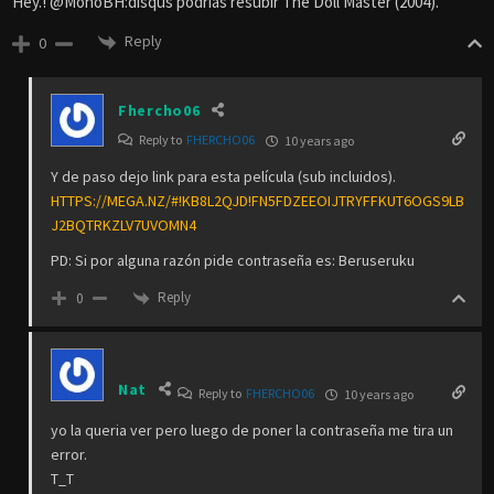
Hey.! @MonoBH:disqus podrías resubir The Doll Master (2004).
Reply
0
Fhercho06
Reply to
FHERCHO06
10 years ago
Y de paso dejo link para esta película (sub incluidos).
HTTPS://MEGA.NZ/#!KB8L2QJD!FN5FDZEEOIJTRYFFKUT6OGS9LB
J2BQTRKZLV7UVOMN4
PD: Si por alguna razón pide contraseña es: Beruseruku
Reply
0
Nat
Reply to
FHERCHO06
10 years ago
yo la queria ver pero luego de poner la contraseña me tira un
error.
T_T