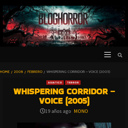
SKIP
TO
CONTENT
Primary
PELICULAS
Menu
DE TERROR |
BLOGHORROR
HOME
2008
FEBRERO
WHISPERING CORRIDOR – VOICE (2005)
⋆
ASIATICO
TERROR
WHISPERING CORRIDOR –
VOICE (2005)
19 años ago
MONO