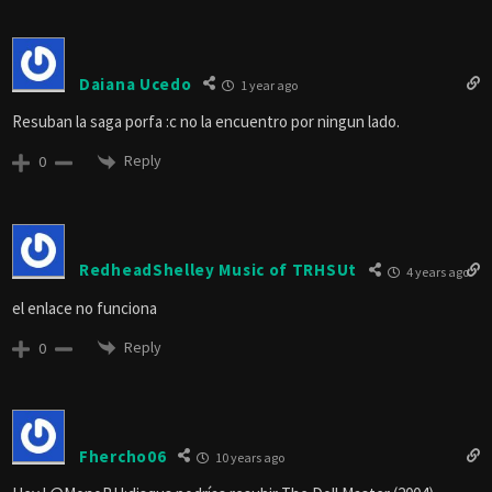
Daiana Ucedo
1 year ago
Resuban la saga porfa :c no la encuentro por ningun lado.
Reply
0
RedheadShelley Music of TRHSUt
4 years ago
el enlace no funciona
Reply
0
Fhercho06
10 years ago