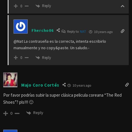
Reply
0
Fhercho06
Reply to
NAT
10 years ago
@Nat La contraseña es la correcta, intenta escribirlo
manualmente y no copy&paste. Un saludo.-
Reply
0
Majo Coro Cortés
10 years ago
Por favor podrías subir la super clásica pelicula coreana “The Red
Shoes”? pls!!! 🙂
Reply
0