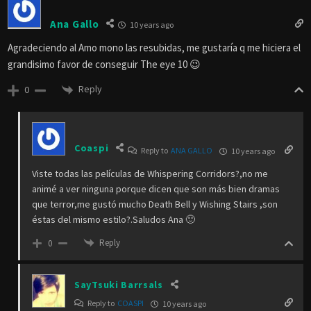
Ana Gallo
10 years ago
Agradeciendo al Amo mono las resubidas, me gustaría q me hiciera el
grandisimo favor de conseguir The eye 10 😉
Reply
0
Coaspi
Reply to
ANA GALLO
10 years ago
Viste todas las películas de Whispering Corridors?,no me
animé a ver ninguna porque dicen que son más bien dramas
que terror,me gustó mucho Death Bell y Wishing Stairs ,son
éstas del mismo estilo?.Saludos Ana 🙂
Reply
0
SayTsuki Barrsals
Reply to
COASPI
10 years ago