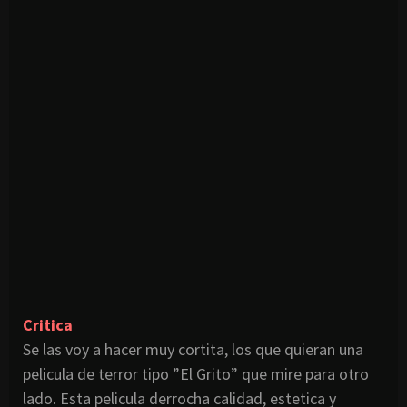
Critica
Se las voy a hacer muy cortita, los que quieran una
pelicula
de terror tipo ”El Grito” que mire para otro
lado. Esta
pelicula
derrocha calidad,
estetica
y