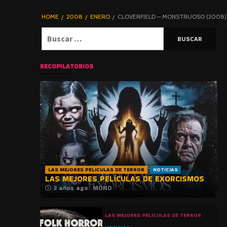
DE TERROR |
BLOGHORROR
HOME
2008
ENERO
CLOVERFIELD – MONSTRUOSO (2008)
⋆
Buscar:
RECOPILATORIOS
LAS MEJORES PELICULAS DE TERROR
NOTICIAS
LAS MEJORES PELÍCULAS DE EXORCISMOS
2 años ago
MONO
LAS MEJORES PELICULAS DE TERROR