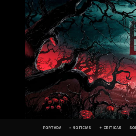
SKIP
TO
CONTENT
PELICULAS
PORTADA
≡ NOTICIAS
✦ CRITICAS
SO