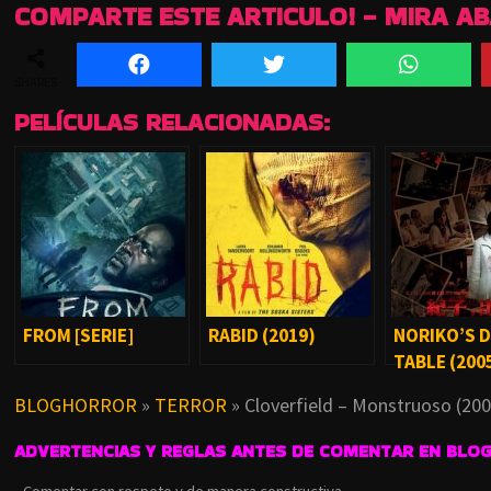
COMPARTE ESTE ARTICULO! - MIRA A
SHARES
PELÍCULAS RELACIONADAS:
FROM [SERIE]
RABID (2019)
NORIKO’S 
TABLE (200
BLOGHORROR
»
TERROR
»
Cloverfield – Monstruoso (200
ADVERTENCIAS Y REGLAS ANTES DE COMENTAR EN BLO
• Comentar con respeto y de manera constructiva.