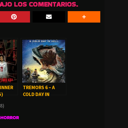
BAJO LOS COMENTARIOS.
DINNER
TREMORS 6 – A
5)
COLD DAY IN
HELL (2018)
8)
GHORROR