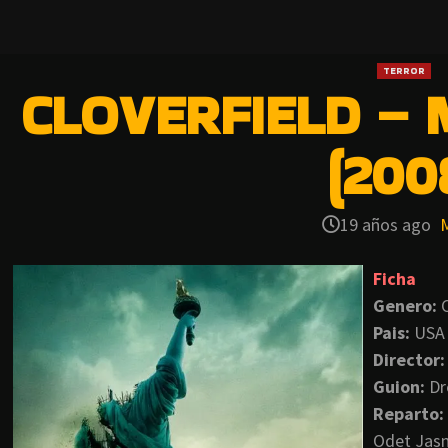
TERROR
CLOVERFIELD –
(200
19 años ago
Ficha
Genero:
C
Pais:
USA
Director:
Guion:
Dr
Reparto:
Odet Jas