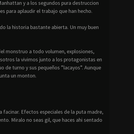
Manhattan
y a los segundos pura
destruccion
s para aplaudir el trabajo que han hecho.
o la historia bastante abierta. Un muy buen
y del monstruo a todo volumen, explosiones,
sotros la vivimos junto a los protagonistas en
uo de turno y sus pequeños ”lacayos”. Aunque
punta un
monton
.
 a
facinar
. Efectos especiales de la puta madre,
iento.
Miralo
no seas gil, que haces
ahi
sentado