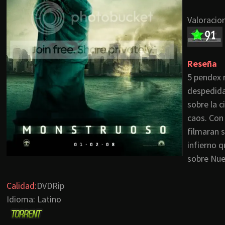
Valoracion
Reseña
5
pendex
despedida
sobre la 
caos. Con
filmaran 
infierno 
sobre Nu
Calidad:
DVDRip
Idioma: Latino