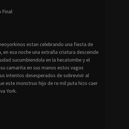
 Final:
neoyorkinos
estan
celebrando una fiesta de
, en esa noche una extraña criatura
desceinde
ciudad
sucumbiendola
en la hecatombe y el
 su
camarita
en sus manos estos vagos
sus intentos desesperados de sobrevivir al
que este monstruo hijo de
re
mil puta hizo caer
eva
York
.