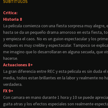
SUBTITULOS
Critica:
Historia 8
La
pelicula
comienza con una fiesta sorpresa muy alegre, 
hasta se da un pequeño drama amoroso en esta fiesta, t
y empieza el caos. No es un
guion
espectacular y los primer
despues
es muy
creible
y espectacular. Tampoco se explica
me imagino que lo desarrollaran en alguna secuela, que vi
hacerse.
Actuaciones 8+
La gran diferencia entre
REC
y esta
pelicula
es sin duda el
media, todos
estan
brillantes en la labor y realmente no
verdadera.
FX
9+
Con
camara
en mano durante 1 hora y 10 se puede apreciar
guita
atras
y los efectos especiales son realmente espect