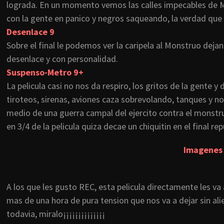
lograda. En un momento vemos las calles impecables de
con la gente en
panico
y negros saqueando, la verdad que e
Desenlace 9
Sobre el final le podemos ver la
caripela
al Monstruo dejand
desenlace y con personalidad.
Suspenso-Metro 9+
La
pelicula
casi no nos da respiro, los gritos de la gente 
tiroteos
, sirenas, aviones caza
sobrevolando
, tanques y no
medio de una guerra campal del ejercito contra el monstr
en 3/4 de la
pelicula
quiza
decae un
chiquitin
en el final re
Imagenes
A los que les gusto
REC
, esta
pelicula
directamente les va
mas de una hora de pura
tension
que nos va a dejar sin al
todavia
,
miralo
¡¡¡¡¡¡¡¡¡¡¡¡¡¡