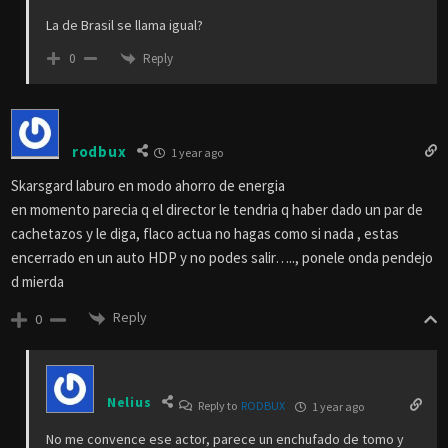
La de Brasil se llama igual?
Reply
0
rodbux
1 year ago
Skarsgard laburo en modo ahorro de energia
en momento parecia q el director le tendria q haber dado un par de
cachetazos y le diga, flaco actua no hagas como si nada , estas
encerrado en un auto HDP y no podes salir….., ponele onda pendejo
d mierda
Reply
0
Nelius
Reply to
RODBUX
1 year ago
No me convence ese actor, parece un enchufado de tomo y