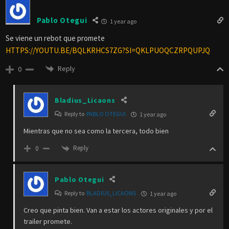
Pablo Otegui
1 year ago
Se viene un rebot que promete
HTTPS://YOUTU.BE/BQLKRHCS7ZG?SI=QKLPUOQCZRPQUPJQ
Reply
0
Bladius_Licaons
Reply to
PABLO OTEGUI
1 year ago
Mientras que no sea como la tercera, todo bien
Reply
0
Pablo Otegui
Reply to
BLADIUS_LICAONS
1 year ago
Creo que pinta bien. Van a estar los actores originales y por el
trailer promete.