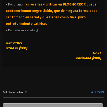
• Por ultimo,
las reseñas y criticas en BLOGHORROR pueden
contener humor negro-
ácido, que de ninguna forma debe
ser tomado en serio! y que tienen como fin el puro
entretenimiento satírico.
• Disfrute su estadía ;)
CONTINUE
PREVIOUS
STRAYS (1991)
READING
NEXT
FRÉWAKA (2024)
Subscribe
LOGIN