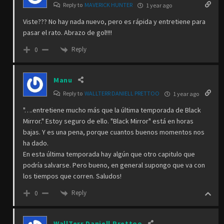
Reply to
MAVERICK HUNTER
1 year ago
Viste??? No hay nada nuevo, pero es rápida y entretiene para
pasar el rato. Abrazo de gol!!!!
Reply
0
Manu
Reply to
WALLTERR DANIELL PRETTOO
1 year ago
"….entretiene mucho más que la última temporada de Black
Mirror." Estoy seguro de ello. "Black Mirror" está en horas
bajas. Y es una pena, porque cuantos buenos momentos nos
ha dado.
En esta última temporada hay algún que otro capitulo que
podría salvarse. Pero bueno, en general supongo que va con
los tiempos que corren. Saludos!
Reply
0
WallTerr Daniell Prettoo