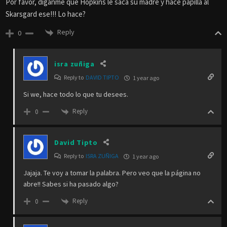
Por favor, díganme que Hopkins le saca su madre y hace papilla al
Skarsgard ese!!! Lo hace?
Reply
0
isra zuñiga
Reply to
DAVID TIPTO
1 year ago
Si we, hace todo lo que tu desees.
Reply
0
David Tipto
Reply to
ISRA ZUÑIGA
1 year ago
Jajaja. Te voy a tomar la palabra. Pero veo que la página no
abre!! Sabes si ha pasado algo?
Reply
0