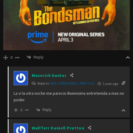
Reply
0
Maverick hunter
Reply to
WALLTERR DANIELL PRETTOO
1 year ago
La vi la otra noche me parecio Buenisima entretenida a mas no
poder.
Reply
0
WallTerr Daniell Prettoo