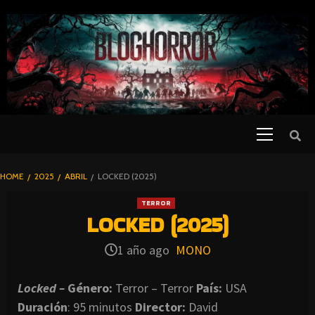
SKIP
TO
CONTENT
Primary
PELICULAS
Menu
DE TERROR |
BLOGHORROR
HOME
2025
ABRIL
LOCKED (2025)
⋆
TERROR
LOCKED (2025)
1 año ago
MONO
Locked –
Género:
Terror – Terror
País:
USA
Duración
: 95 minutos
Director
:
David