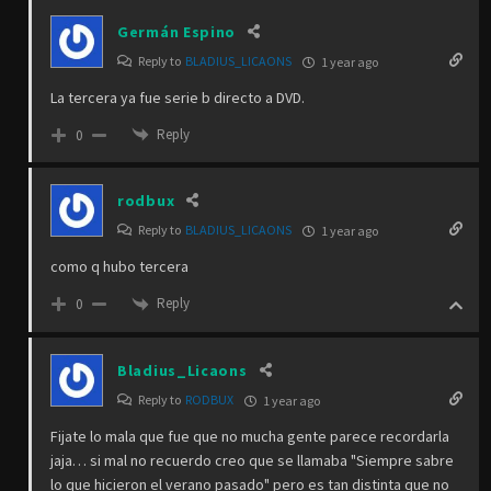
Germán Espino
Reply to
BLADIUS_LICAONS
1 year ago
La tercera ya fue serie b directo a DVD.
Reply
0
rodbux
Reply to
BLADIUS_LICAONS
1 year ago
como q hubo tercera
Reply
0
Bladius_Licaons
Reply to
RODBUX
1 year ago
Fijate lo mala que fue que no mucha gente parece recordarla
jaja… si mal no recuerdo creo que se llamaba "Siempre sabre
lo que hicieron el verano pasado" pero es tan distinta que no