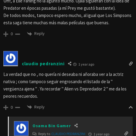
Ufff, a Elle Faning no la agunto mucho. Ojalá siguieran con la idea de
Predator en épocas pasadas (a mí Prey me gustó bastante).
De todos modos, tampoco espero mucho, al igual que Los Simpsons
esta saga tiene muchas más malas películas que buenas.
Reply
0
claudio pedranzini
1 year ago
La verdad que no , no quería ni deseaba ni añoraba ver a la actriz
nativa ; como tampoco seguir engrosando el listado de la "
vergüenza ajena " . Ya recordar " Alien vs Depredador 2 " me da los
peores recuerdos.
Reply
0
Osama Bin Gamer
Reply to
CLAUDIO PEDRANZINI
1 year ago