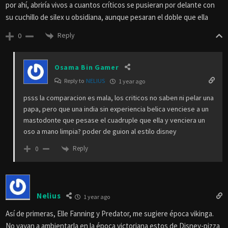
por ahí, abriría vivos a cuantos críticos se pusieran por delante con
su cuchillo de silex u obsidiana, aunque pesaran el doble que ella
Reply
0
Osama Bin Gamer
Reply to
NELIUS
1 year ago
psss la comparacion es mala, los criticos no saben ni pelar una
papa, pero que una india sin experiencia belica venciese a un
mastodonte que pesase el cuadruple que ella y venciera un
oso a mano limpia? poder de guion al estilo disney
Reply
0
Nelius
1 year ago
Así de primeras, Elle Fanning y Predator, me sugiere época vikinga.
No vayan a ambientarla en la época victoriana estos de Disney-pizza