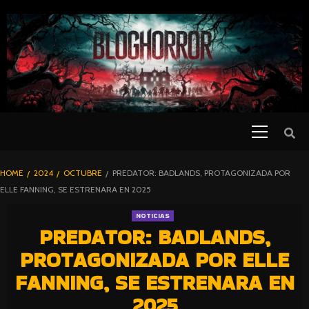
SKIP
TO
CONTENT
Primary
PELICULAS
Menu
DE TERROR |
BLOGHORROR
HOME
2024
OCTUBRE
PREDATOR: BADLANDS, PROTAGONIZADA POR
⋆
ELLE FANNING, SE ESTRENARA EN 2025
NOTICIAS
PREDATOR: BADLANDS,
PROTAGONIZADA POR ELLE
FANNING, SE ESTRENARA EN
2025