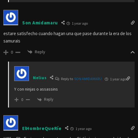
Son Amidamaru
1 year ago
estare satisfecho cuando hagan una que pase durante la era de los
samurais
Reply
0
Nelius
Reply to
SON AMIDAMARU
1 year ago
Y con ninjas o assassins
Reply
0
ElHombreQueRíe
1 year ago