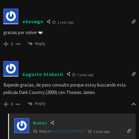
eliasmgn
1 year ago
gracias por volver ❤️
Reply
0
Augusto Stabasti
1 year ago
Bajando gracias, de paso consulto porque estoy buscando esta
película Dark Country (2009) con Thomas James
Reply
0
Bones
Reply to
AUGUSTO STABASTI
1 year ago