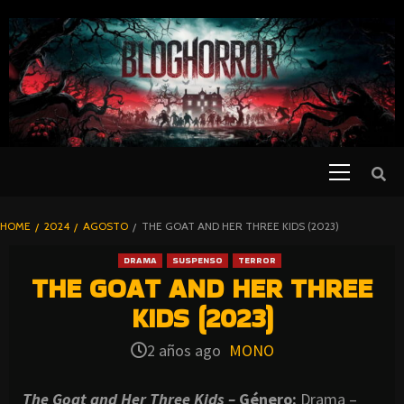
SKIP
TO
CONTENT
Primary
PELICULAS
Menu
DE TERROR |
BLOGHORROR
HOME
2024
AGOSTO
THE GOAT AND HER THREE KIDS (2023)
⋆
DRAMA
SUSPENSO
TERROR
THE GOAT AND HER THREE
KIDS (2023)
2 años ago
MONO
The Goat and Her Three Kids –
Género:
Drama –