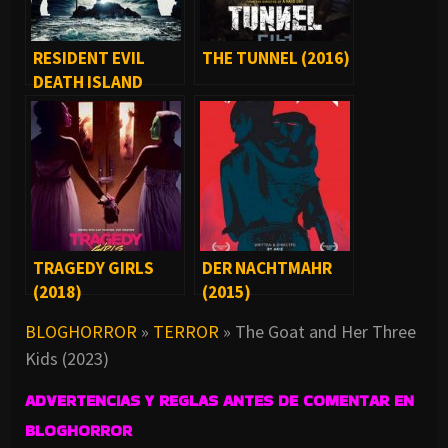
RESIDENT EVIL
THE TUNNEL (2016)
DEATH ISLAND
(2023)
TRAGEDY GIRLS
DER NACHTMAHR
(2018)
(2015)
BLOGHORROR
»
TERROR
»
The Goat and Her Three
Kids (2023)
ADVERTENCIAS Y REGLAS ANTES DE COMENTAR EN
BLOGHORROR