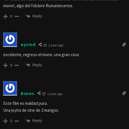
mono!, algo del folclore Rumaniecense.
Reply
0
eyvind
1 year ago
excelente, regreso el mono. una gran cosa
Reply
0
Bones
1 year ago
Este film es maldad pura.
Una joyita de cine de 2 mangos.
Reply
0