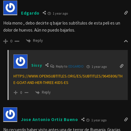
Edgardo
1 year ago
Hola mono , debo decirte q bajar los subtítulos de esta peli es un
dolor de huevos. Aún no puedo bajarlos.
Reply
0
Sissy
Reply to
EDGARDO
1 year ago
HTTPS://WWW.OPENSUBTITLES.ORG/ES/SUBTITLES/9645806/TH
E-GOAT-AND-HER-THREE-KIDS-ES
Reply
0
Jose Antonio Ortiz Bueno
1 year ago
No recuerdo haber visto antes una de terror de Rumania. Gracias