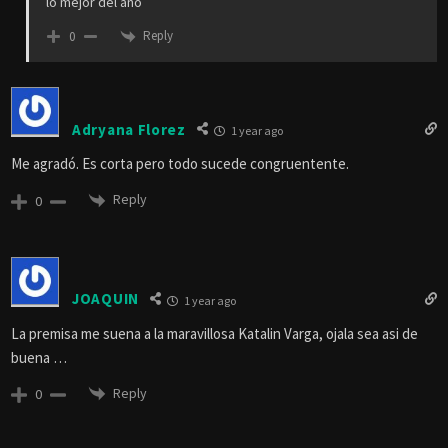
lo mejor del año
Reply
0
Adryana Florez
1 year ago
Me agradó. Es corta pero todo sucede congruentente.
Reply
0
JOAQUIN
1 year ago
La premisa me suena a la maravillosa Katalin Varga, ojala sea asi de
buena …
Reply
0