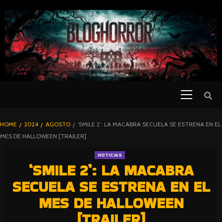
SKIP
TO
CONTENT
Primary
PELICULAS
Menu
DE TERROR |
BLOGHORROR
HOME
2024
AGOSTO
‘SMILE 2’: LA MACABRA SECUELA SE ESTRENA EN EL
⋆
MES DE HALLOWEEN [TRAILER]
NOTICIAS
‘SMILE 2’: LA MACABRA
SECUELA SE ESTRENA EN EL
MES DE HALLOWEEN
[TRAILER]