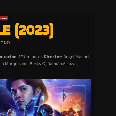
CCION
E (2023)
ONO
Duración
: 127 minutos
Director
:
Angel Manuel
na Marquezine, Becky G, Damián Alcázar,