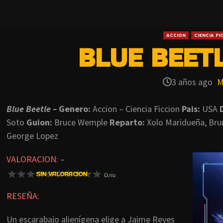
ACCION
CIENCIA FI
BLUE BEETL
3 años ago
M
Blue Beetle –
Genero:
Accion – Ciencia Ficcion
Pais:
USA
Soto
Guion:
Bruce Wemple
Reparto:
Xolo Maridueña, Bru
George Lopez
VALORACION:
–
RESEÑA:
Un escarabajo alienígena elige a Jaime Reyes