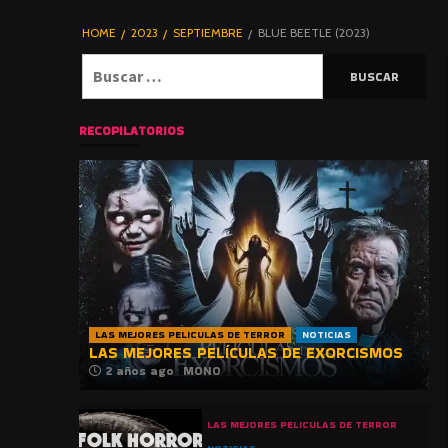
DE TERROR |
BLOGHORROR
HOME
2023
SEPTIEMBRE
BLUE BEETLE (2023)
⋆
Buscar:
RECOPILATORIOS
LAS MEJORES PELICULAS DE TERROR
NOTICIAS
LAS MEJORES PELÍCULAS DE EXORCISMOS
2 años ago
MONO
LAS MEJORES PELICULAS DE TERROR