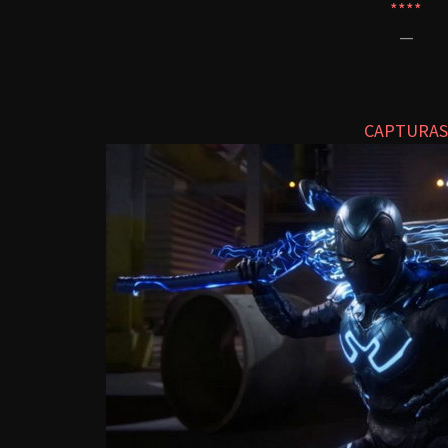
****
—
CAPTURAS