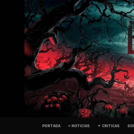
SKIP
TO
CONTENT
PELICULAS
PORTADA
≡ NOTICIAS
✦ CRITICAS
SO