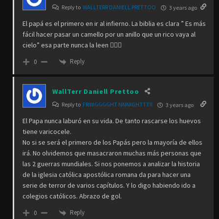
Reply to
WALLTERR DANIELL PRETTOO
3 years ago
El papá es el primero en ir al infierno. La biblia es clara ” Es más
fácil hacer pasar un camello por un anillo que un rico vaya al
cielo” esa parte nunca la leen 🤷🏻‍♀️
Reply
0
WallTerr Daniell Prettoo
Reply to
FRIIIIGGGGHT NNNIGHTTT!!
3 years ago
El Papa nunca laburó en su vida. De tanto rascarse los huevos
tiene varicocele.
No si se será el primero de los Papás pero la mayoría de ellos
irá. No olvidemos que masacraron muchas más personas que
las 2 guerras mundiales. Si nos ponemos a analizar la historia
de la iglesia católica apostólica romana da para hacer una
serie de terror de varios capítulos. Y lo digo habiendo ido a
colegios católicos. Abrazo de gol.
Reply
0