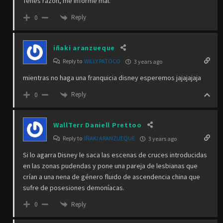
Tenés razón, me informé mal.
Reply
0
iñaki aranzueque
Reply to
WILLY PATOCO
3 years ago
mientras no haga una franquicia disney esperemos jajajajaja
Reply
0
WallTerr Daniell Prettoo
Reply to
IÑAKI ARANZUEQUE
3 years ago
Si lo agarra Disney le saca las escenas de cruces introducidas
en las zonas pudendas y pone una pareja de lesbianas que
crían a una nena de género fluido de ascendencia china que
sufre de posesiones demoníacas.
Reply
0