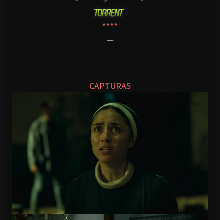
****
—
CAPTURAS