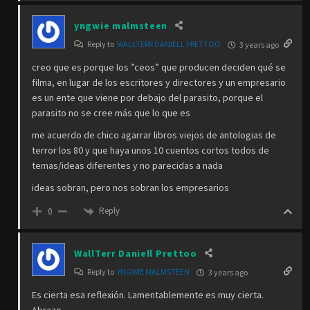
yngwie malmsteen
Reply to
WALLTERR DANIELL PRETTOO
3 years ago
creo que es porque los ”ceos” que producen deciden qué se
filma, en lugar de los escritores y directores y un empresario
es un ente que viene por debajo del parasito, porque el
parasito no se cree más que lo que es
me acuerdo de chico agarrar libros viejos de antologias de
terror los 80 y que haya unos 10 cuentos cortos todos de
temas/ideas diferentes y no parecidas a nada
ideas sobran, pero nos sobran los empresarios
Reply
0
WallTerr Daniell Prettoo
Reply to
YNGWIE MALMSTEEN
3 years ago
Es cierta esa reflexión. Lamentablemente es muy cierta.
Abrazo.