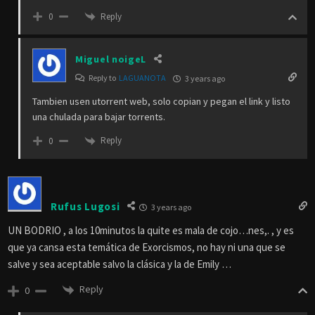
Reply
0
Miguel noigeL
Reply to
LAGUANOTA
3 years ago
Tambien usen utorrent web, solo copian y pegan el link y listo
una chulada para bajar torrents.
Reply
0
Rufus Lugosi
3 years ago
UN BODRIO , a los 10minutos la quite es mala de cojo…nes,. , y es
que ya cansa esta temática de Exorcismos, no hay ni una que se
salve y sea aceptable salvo la clásica y la de Emily …
Reply
0