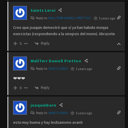
Saints Leroi
Reply to
WALLTERR DANIELL PRETTOO
3 years ago
Creo que joaquin demostró que sí ya han habido monjas
exorcistas (respondiendo a la sinopsis del mono). Abrazote.
Reply
0
WallTerr Daniell Prettoo
Reply to
SAINTS LEROI
3 years ago
❤️❤️❤️
Reply
0
joaquinborn
Reply to
SAINTS LEROI
3 years ago
esta muy buena y hay lesbianismo avanti