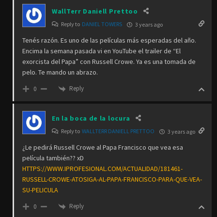
WallTerr Daniell Prettoo
Reply to
DANIEL TOWERS
3 years ago
Tenés razón. Es uno de las películas más esperadas del año.
Encima la semana pasada vi en YouTube el trailer de “El
exorcista del Papa” con Russell Crowe. Ya es una tomada de
pelo. Te mando un abrazo.
Reply
0
En la boca de la locura
Reply to
WALLTERR DANIELL PRETTOO
3 years ago
¿Le pedirá Russell Crowe al Papa Francisco que vea esa
película también?? xD
HTTPS://WWW.IPROFESIONAL.COM/ACTUALIDAD/181461-
RUSSELL-CROWE-ATOSIGA-AL-PAPA-FRANCISCO-PARA-QUE-VEA-
SU-PELICULA
Reply
0