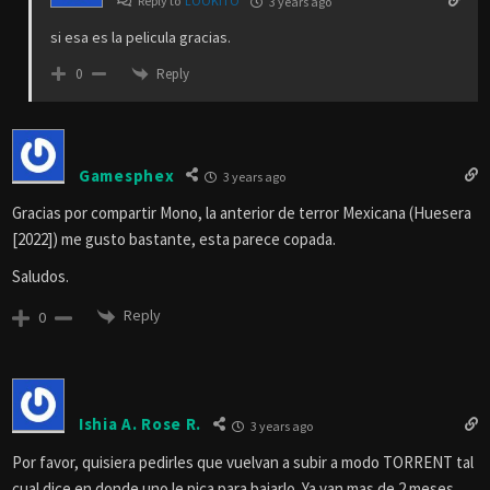
Reply to
LOOKITO
3 years ago
si esa es la pelicula gracias.
Reply
0
Gamesphex
3 years ago
Gracias por compartir Mono, la anterior de terror Mexicana (Huesera
[2022]) me gusto bastante, esta parece copada.
Saludos.
Reply
0
Ishia A. Rose R.
3 years ago
Por favor, quisiera pedirles que vuelvan a subir a modo TORRENT tal
cual dice en donde uno le pica para bajarlo. Ya van mas de 2 meses