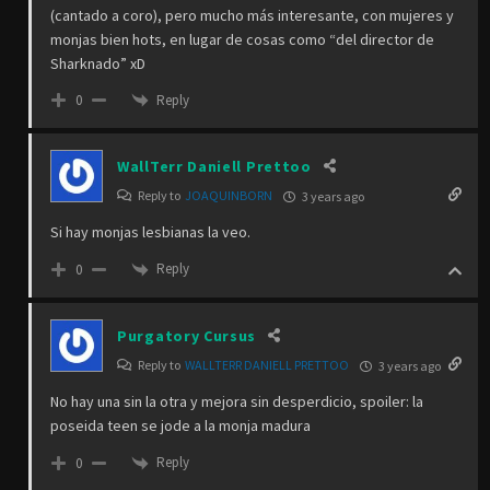
(cantado a coro), pero mucho más interesante, con mujeres y
monjas bien hots, en lugar de cosas como “del director de
Sharknado” xD
Reply
0
WallTerr Daniell Prettoo
Reply to
JOAQUINBORN
3 years ago
Si hay monjas lesbianas la veo.
Reply
0
Purgatory Cursus
Reply to
WALLTERR DANIELL PRETTOO
3 years ago
No hay una sin la otra y mejora sin desperdicio, spoiler: la
poseida teen se jode a la monja madura
Reply
0