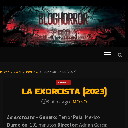
SKIP
TO
CONTENT
Primary
PELICULAS
Menu
DE TERROR |
BLOGHORROR
HOME
2023
MARZO
LA EXORCISTA (2023)
⋆
TERROR
LA EXORCISTA (2023)
3 años ago
MONO
La exorcista –
Genero:
Terror
Pais:
Mexico
Duración
: 101 minutos
Director
:
Adrián García