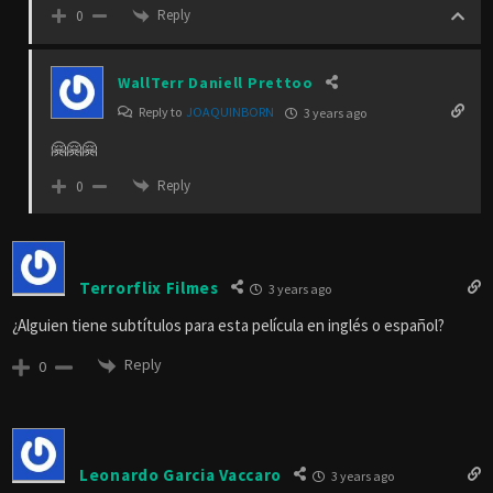
Reply
0
WallTerr Daniell Prettoo
Reply to
JOAQUINBORN
3 years ago
🤗🤗🤗
Reply
0
Terrorflix Filmes
3 years ago
¿Alguien tiene subtítulos para esta película en inglés o español?
Reply
0
Leonardo Garcia Vaccaro
3 years ago