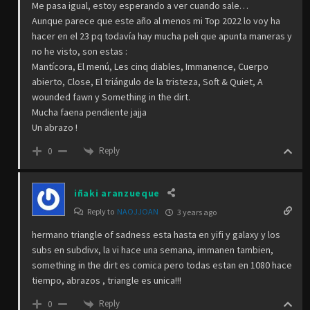
Me pasa igual, estoy esperando a ver cuando sale…
Aunque parece que este año al menos mi Top 2022 lo voy ha
hacer en el 23 pq todavía hay mucha peli que apunta maneras y
no he visto, son estas :
Mantícora, El menú, Les cinq diables, Immanence, Cuerpo
abierto, Close, El triángulo de la tristeza, Soft & Quiet, A
wounded fawn y Something in the dirt.
Mucha faena pendiente jajja
Un abrazo !
Reply
0
iñaki aranzueque
Reply to
NAOJJOAN
3 years ago
hermano triangle of sadness esta hasta en yifi y galaxy y los
subs en subdivx, la vi hace una semana, immanen tambien,
something in the dirt es comica pero todas estan en 1080 hace
tiempo, abrazos , triangle es unica!!!
Reply
0