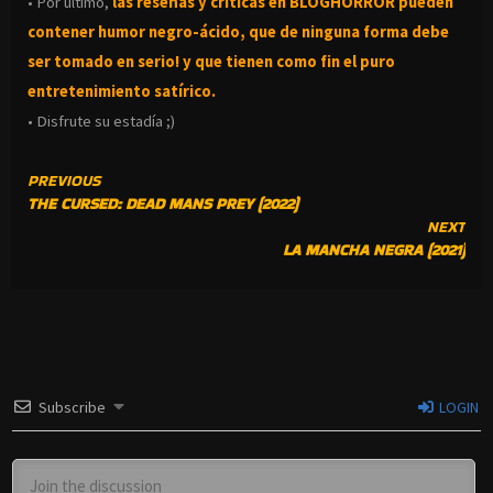
• Por ultimo,
las reseñas y criticas en BLOGHORROR pueden
contener humor negro-
ácido, que de ninguna forma debe
ser tomado en serio! y que tienen como fin el puro
entretenimiento satírico.
• Disfrute su estadía ;)
CONTINUE
PREVIOUS
THE CURSED: DEAD MANS PREY (2022)
READING
NEXT
LA MANCHA NEGRA (2021)
Subscribe
LOGIN