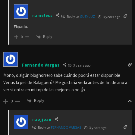
nameless
Reply to
GUSY LUZ
3 years ago
Flipado.
Reply
0
Fernando Vargas
3 years ago
Mono, o algún bloghorrero sabe cuándo podrá estar disponible
Venus la peli de Balagueró? Me gustaría verla antes de fin de año a
ver si entra en mi top de las mejores o no 👍
Reply
0
naojjoan
Reply to
FERNANDO VARGAS
3 years ago