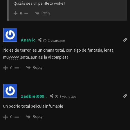
Quizás sea un panfleto woke?
Reply
0
AnaVic
3 years ago
No es de terror, es un drama total, con algo de fantasia, lenta,
muyyyyy lenta..aun asi la vi completa
Reply
0
zadkiel009 .
3 years ago
un bodrio total pelicula infumable
Reply
0