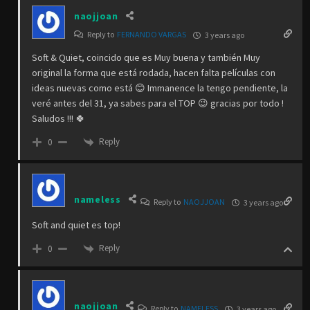
naojjoan
Reply to
FERNANDO VARGAS
3 years ago
Soft & Quiet, coincido que es Muy buena y también Muy
original la forma que está rodada, hacen falta películas con
ideas nuevas como está 😊 Immanence la tengo pendiente, la
veré antes del 31, ya sabes para el TOP 😉 gracias por todo !
Saludos !!! 🍀
Reply
0
nameless
Reply to
NAOJJOAN
3 years ago
Soft and quiet es top!
Reply
0
naojjoan
Reply to
NAMELESS
3 years ago