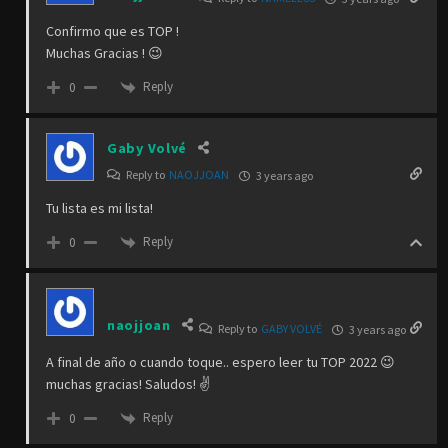
Confirmo que es TOP !
Muchas Gracias ! 😉
Reply
0
Gaby Volvé
Reply to
NAOJJOAN
3 years ago
Tu lista es mi lista!
Reply
0
naojjoan
Reply to
GABY VOLVÉ
3 years ago
A final de año o cuando toque.. espero leer tu TOP 2022 😉
muchas gracias! Saludos! ✌️
Reply
0