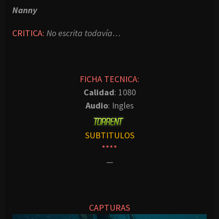
Nanny
CRITICA:
No escrita todavía…
FICHA TECNICA:
Calidad
: 1080
Audio
: Ingles
SUBTITULOS
****
—
CAPTURAS