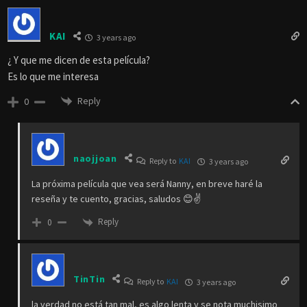
KAI
3 years ago
¿ Y que me dicen de esta película?
Es lo que me interesa
Reply
0
naojjoan
Reply to
KAI
3 years ago
La próxima película que vea será Nanny, en breve haré la
reseña y te cuento, gracias, saludos 😊✌️
Reply
0
TinTin
Reply to
KAI
3 years ago
la verdad no está tan mal, es algo lenta y se nota muchisimo