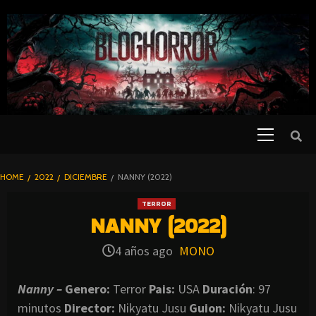
SKIP
TO
CONTENT
Primary
PELICULAS
Menu
DE TERROR |
BLOGHORROR
HOME
2022
DICIEMBRE
NANNY (2022)
⋆
TERROR
NANNY (2022)
4 años ago
MONO
Nanny –
Genero:
Terror
Pais:
USA
Duración
: 97
minutos
Director
:
Nikyatu Jusu
Guion:
Nikyatu Jusu