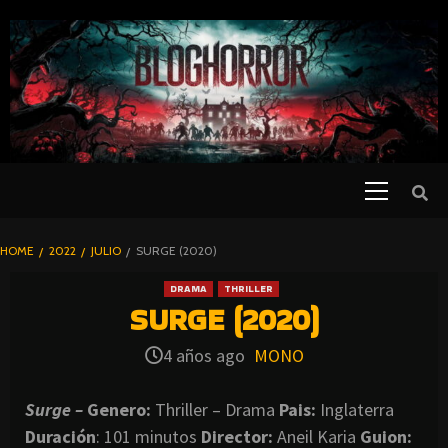
SKIP
TO
CONTENT
Primary
PELICULAS
Menu
DE TERROR |
BLOGHORROR
HOME
2022
JULIO
SURGE (2020)
⋆
DRAMA
THRILLER
SURGE (2020)
4 años ago
MONO
Surge –
Genero:
Thriller – Drama
Pais:
Inglaterra
Duración
: 101 minutos
Director
:
Aneil Karia
Guion: