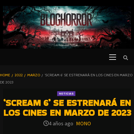
SKIP
TO
CONTENT
Primary
PELICULAS
Menu
DE TERROR |
BLOGHORROR
HOME
2022
MARZO
‘SCREAM 6’ SE ESTRENARÁ EN LOS CINES EN MARZO
⋆
DE 2023
NOTICIAS
‘SCREAM 6’ SE ESTRENARÁ EN
LOS CINES EN MARZO DE 2023
4 años ago
MONO