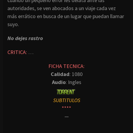
cuando un pequeño error les delata ante las
autoridades, se ven abocados a un viaje cada vez
más errático en busca de un lugar que puedan llamar
suyo.
No dejes rastro
CRITICA:
…
FICHA TECNICA:
Calidad
: 1080
Audio
: Ingles
SUBTITULOS
****
—