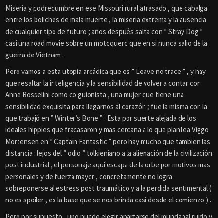
Miseria y podredumbre en ese Missouri rural atrasado , que cabalga
entre los boliches de mala muerte , la miseria extrema y la ausencia
de cualquier tipo de futuro ; años después salta con ” Stray Dog ”
casi una road movie sobre un motoquero que en si nunca salio de la
guerra de Vietnam .
Pero vamos a esta utopia arcádica que es ” Leave no trace ” , y hay
que resaltar la inteligencia y la sensibilidad de volver a contar con
Anne Rosselini como co guionista , una mujer que tiene una
sensibilidad exquisita para llegarnos al corazón ; fue la misma con la
que trabajó en ” Winter’s Bone ” . Esta por suerte alejada de los
ideales hippies que fracasaron y mas cercana a lo que plantea Viggo
Mortensen en ” Captain Fantastic ” pero hay mucho que tambien las
distancia : lejos del ” odio ” tolkieniano a la alienación de la civilización
post industrial , el personaje aquí escapa de la orbe por motivos mas
personales y de fuerza mayor , concretamente no logra
sobreponerse al estress post traumático y a la perdida sentimental (
no es spoiler , es la base que se nos brinda casi desde el comienzo ) .
Pero por supuesto , uno puede elegir apartarse del mundanal ruido y