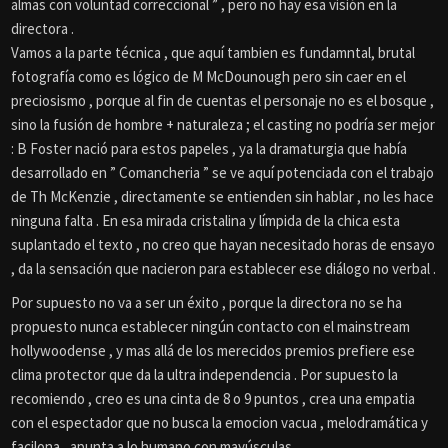
almas con voluntad correccional ” , pero no hay esa visión en la
directora .
Vamos a la parte técnica , que aquí tambien es fundamntal, brutal
fotografía como es lógico de M McDounough pero sin caer en el
preciosismo , porque al fin de cuentas el personaje no es el bosque ,
sino la fusión de hombre + naturaleza ; el casting no podría ser mejor
: B Foster nació para estos papeles , ya la dramaturgia que había
desarrollado en ” Comancheria ” se ve aquí potenciada con el trabajo
de Th McKenzie , directamente se entienden sin hablar , no les hace
ninguna falta . En esa mirada cristalina y límpida de la chica esta
suplantado el texto , no creo que hayan necesitado horas de ensayo
, da la sensación que nacieron para establecer ese diálogo no verbal .
Por supuesto no va a ser un éxito , porque la directora no se ha
propuesto nunca establecer ningún contacto con el mainstream
hollywoodense , y mas allá de los merecidos premios prefiere ese
clima protector que da la ultra independencia . Por supuesto la
recomiendo , creo es una cinta de 8 o 9 puntos , crea una empatia
con el espectador que no busca la emocion vacua , melodramática y
facilona , apunta a lo humano con mayúsculas .