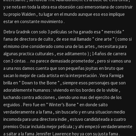
y se nota en toda la obra esa obsesión casi emersoniana de construir
tu propio Walden , tu lugar en el mundo aunque eso eso implique
estar en constante movimiento .
Debra Gradnik con solo 3 películas se ha ganado esa ” merecida ”
fama de directora de culto , de ese mal llamado ” cine arte ” ( como si
el mismo cine considerado como una de las artes , necesitara para
algunas practica culturales , ese aditamento ) ; 14 años de carrera
con 3 cintas . . no parece demasiado prometedor , pero si vamos una
a una nos damos cuenta que son pequeñas joyitas en bruto que
sacan lo mejor de cada artista en la interpretación . Vera Farmiga
brilla en ” Down to the Bone ” , siempre esos personajes que son
adorablemente humanos : viviendo en los bordes de lo vivible ,
luchando contra adicciones , siendo uno mas del ejercito de los
erguidos . Pero fue en ” Winter’s Bone ” en donde salto
verdaderamente a la fama , sin buscarlo y en una situacion medio
incomoda para una directora indie , estuvo candidateada a cuatro
premios Oscar incluida mejor película ; y ahi empezó verdaderamente
a saltar a la fama Jennifer Lawrence hoy ya con su justa fama .