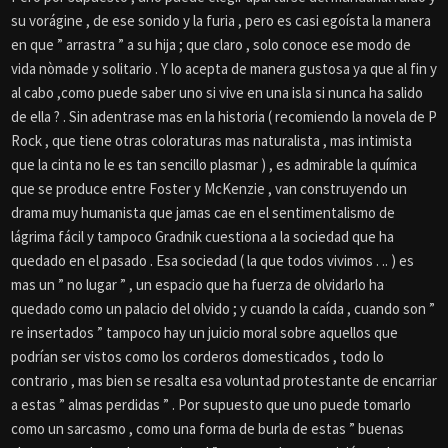
su vorágine , de ese sonido y la furia , pero es casi egoísta la manera
en que ” arrastra ” a su hija ; que claro , solo conoce ese modo de
vida nòmade y solitario . Y lo acepta de manera gustosa ya que al fin y
al cabo ,como puede saber uno si vive en una isla si nunca ha salido
de ella ? . Sin adentrase mas en la historia ( recomiendo la novela de P
Rock , que tiene otras coloraturas mas naturalista , mas intimista
que la cinta no le es tan sencillo plasmar ) , es admirable la química
que se produce entre Foster y McKenzie , van construyendo un
drama muy humanista que jamas cae en el sentimentalismo de
lágrima fácil y tampoco Gradnik cuestiona a la sociedad que ha
quedado en el pasado . Esa sociedad ( la que todos vivimos . .. ) es
mas un ” no lugar ” , un espacio que ha fuerza de olvidarlo ha
quedado como un palacio del olvido ; y cuando la caída , cuando son ”
re insertados ” tampoco hay un juicio moral sobre aquellos que
podrían ser vistos como los corderos domesticados , todo lo
contrario , mas bien se resalta esa voluntad protestante de encarriar
a estas ” almas perdidas ” . Por supuesto que uno puede tomarlo
como un sarcasmo , como una forma de burla de estas ” buenas