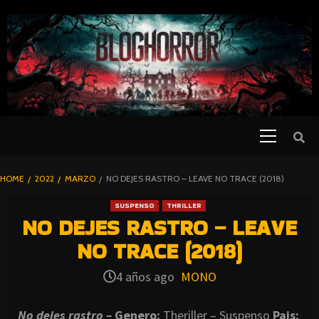
SKIP
TO
CONTENT
Primary
PELICULAS
Menu
DE TERROR |
BLOGHORROR
HOME
2022
MARZO
NO DEJES RASTRO – LEAVE NO TRACE (2018)
⋆
SUSPENSO
THRILLER
NO DEJES RASTRO – LEAVE
NO TRACE (2018)
4 años ago
MONO
No dejes rastro –
Genero:
Theriller – Suspenso
Pais: