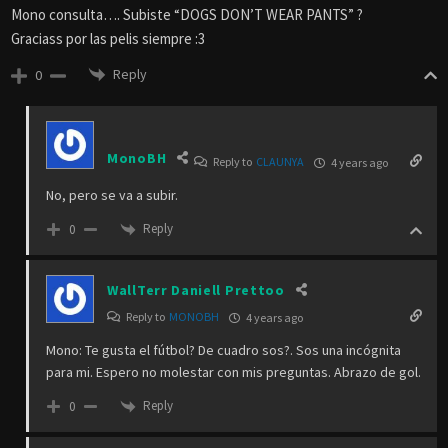
Mono consulta…. Subiste “DOGS DON’T WEAR PANTS” ?
Graciass por las pelis siempre :3
Reply
0
MonoBH
Reply to
CLAUNYA
4 years ago
No, pero se va a subir.
Reply
0
WallTerr Daniell Prettoo
Reply to
MONOBH
4 years ago
Mono: Te gusta el fútbol? De cuadro sos?. Sos una incógnita
para mi. Espero no molestar con mis preguntas. Abrazo de gol.
Reply
0