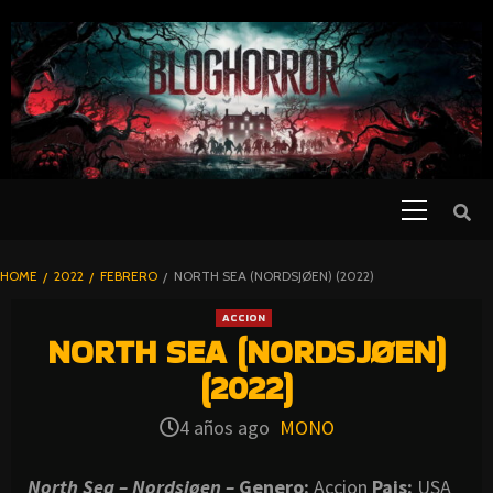
SKIP
TO
CONTENT
Primary
PELICULAS
Menu
DE TERROR |
BLOGHORROR
HOME
2022
FEBRERO
NORTH SEA (NORDSJØEN) (2022)
⋆
ACCION
NORTH SEA (NORDSJØEN)
(2022)
4 años ago
MONO
North Sea – Nordsjøen –
Genero:
Accion
Pais:
USA