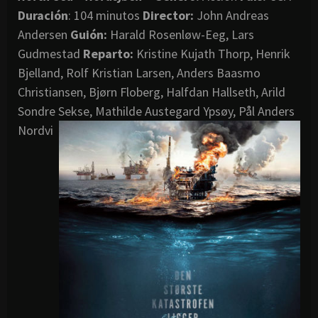
Duración
: 104 minutos
Director
:
John Andreas
Andersen
Guión:
Harald Rosenløw-Eeg, Lars
Gudmestad
Reparto:
Kristine Kujath Thorp, Henrik
Bjelland, Rolf Kristian Larsen, Anders Baasmo
Christiansen, Bjørn Floberg, Halfdan Hallseth, Arild
Sondre Sekse, Mathilde Austegard Ypsøy, Pål Anders
Nordvi