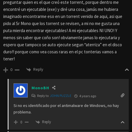
preguntar quien es el que creó este torrent, porque dentro me
encontré un ejecutable (exe) y diré una cosa, jamás me hubiera
imaginado encontrarme eso en un torrent venido de aqui, asi que
pido al Sr Mono que los torrent se revisen, a mi no me gusta una
puta mierda encontrar ejecutables! A mi ejecutables NI UNO! Y
menos sin saber que coño son! obviamente jamas lo ejecutaria y
espero que tampoco se auto ejecute segun “aterriza” en el disco
duro!! porque como vea cosas raras en el pc tonterias vamos a
tener!
Reply
0
MonoBH
Reply to
JOHN PUZZLE
4 years ago
Si no es identificado por el antimalware de Windows, no hay
problema.
Reply
0