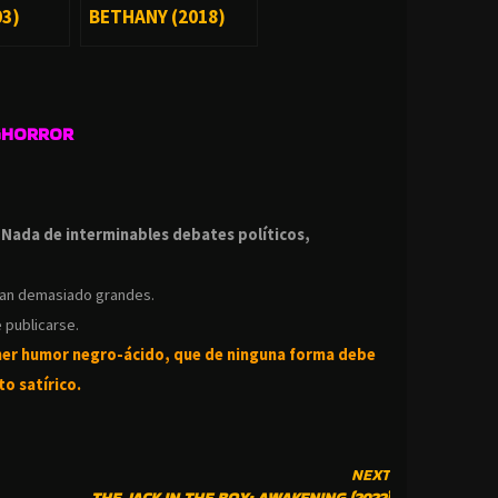
03)
BETHANY (2018)
GHORROR
.
.
Nada de interminables debates políticos,
ean demasiado grandes.
 publicarse.
ner humor negro-
ácido, que de ninguna forma debe
o satírico.
NEXT
THE JACK IN THE BOX: AWAKENING (2022)