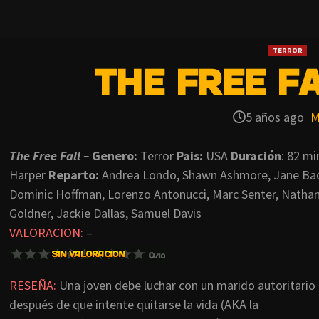
TERROR
THE FREE FA
5 años ago
M
The Free Fall –
Genero:
Terror
Pais:
USA
Duración
: 82 m
Harper
Reparto:
Andrea Londo, Shawn Ashmore, Jane Badle
Dominic Hoffman, Lorenzo Antonucci, Marc Senter, Nathan
Goldner, Jackie Dallas, Samuel Davis
VALORACION:
–
RESEÑA:
Una joven debe luchar con un marido autoritario
después de que intente quitarse la vida (AKA la