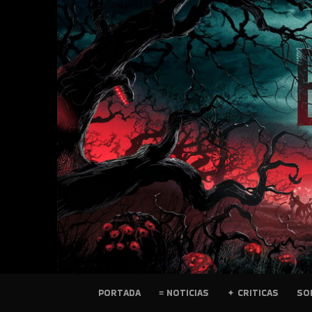
SKIP
TO
CONTENT
PELICULAS
PORTADA
≡ NOTICIAS
✦ CRITICAS
SO