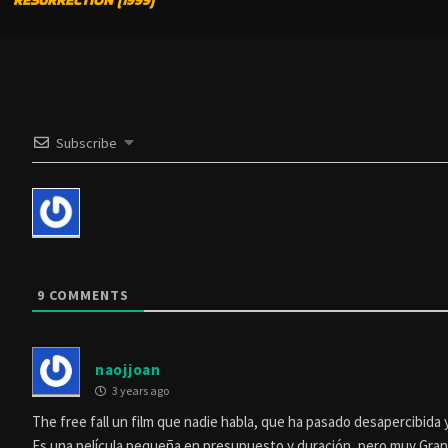
READING
Subscribe
9
COMMENTS
naojjoan
3 years ago
The free fall un film que nadie habla, que ha pasado desapercibida 
Es una película pequeña en presupuesto y duración, pero muy Grand