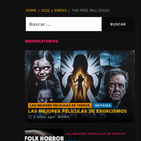
DE TERROR |
BLOGHORROR
HOME
2022
ENERO
THE FREE FALL (2022)
⋆
Buscar:
RECOPILATORIOS
LAS MEJORES PELICULAS DE TERROR
NOTICIAS
LAS MEJORES PELÍCULAS DE EXORCISMOS
2 años ago
MONO
LAS MEJORES PELICULAS DE TERROR