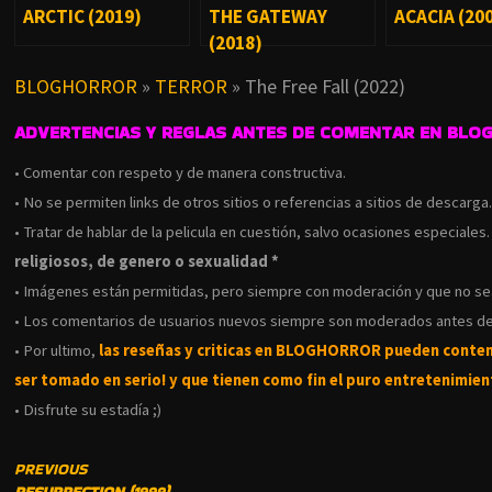
ARCTIC (2019)
THE GATEWAY
ACACIA (20
(2018)
BLOGHORROR
»
TERROR
»
The Free Fall (2022)
ADVERTENCIAS Y REGLAS ANTES DE COMENTAR EN BLO
• Comentar con respeto y de manera constructiva.
• No se permiten links de otros sitios o referencias a sitios de descarga
• Tratar de hablar de la pelicula en cuestión, salvo ocasiones especiales
religiosos, de genero o sexualidad *
• Imágenes están permitidas, pero siempre con moderación y que no s
• Los comentarios de usuarios nuevos siempre son moderados antes de
• Por ultimo,
las reseñas y criticas en BLOGHORROR pueden conte
ser tomado en serio! y que tienen como fin el puro entretenimient
• Disfrute su estadía ;)
CONTINUE
PREVIOUS
RESURRECTION (1999)