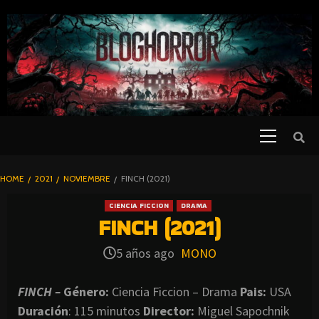
SKIP
TO
CONTENT
Primary
PELICULAS
Menu
DE TERROR |
BLOGHORROR
HOME
2021
NOVIEMBRE
FINCH (2021)
⋆
CIENCIA FICCION
DRAMA
FINCH (2021)
5 años ago
MONO
FINCH –
Género:
Ciencia Ficcion – Drama
Pais:
USA
Duración
: 115 minutos
Director
:
Miguel Sapochnik