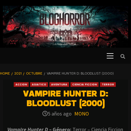
SKIP
TO
CONTENT
Primary
PELICULAS
Menu
DE TERROR |
BLOGHORROR
HOME
2021
OCTUBRE
VAMPIRE HUNTER D: BLOODLUST (2000)
⋆
ACCION
ASIATICO
AVENTURA
CIENCIA FICCION
TERROR
VAMPIRE HUNTER D:
BLOODLUST (2000)
5 años ago
MONO
Vampire Hunter D –
Género:
Terror – Ciencia Ficcion