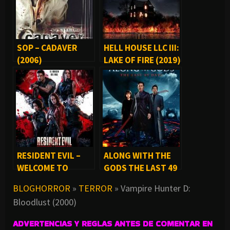
SOP – CADAVER
HELL HOUSE LLC III:
(2006)
LAKE OF FIRE (2019)
RESIDENT EVIL –
ALONG WITH THE
WELCOME TO
GODS THE LAST 49
RACCOON CITY
DAYS (2018)
BLOGHORROR
»
TERROR
»
Vampire Hunter D:
(2021)
Bloodlust (2000)
ADVERTENCIAS Y REGLAS ANTES DE COMENTAR EN