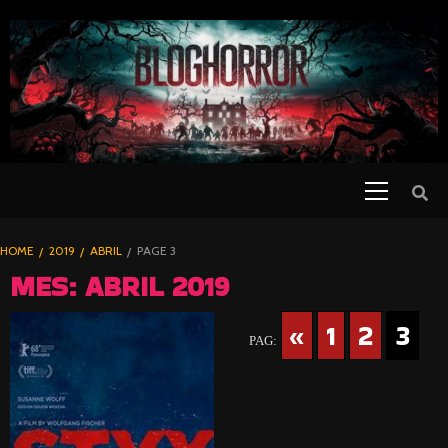
SKIP
TO
CONTENT
Primary
PELICULAS
Menu
DE TERROR |
BLOGHORROR
HOME
2019
ABRIL
PAGE 3
⋆
MES:
ABRIL 2019
«
1
2
3
PAG: