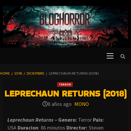
SKIP
TO
CONTENT
Primary
PELICULAS
Menu
DE TERROR |
BLOGHORROR
HOME
2018
DICIEMBRE
LEPRECHAUN RETURNS (2018)
⋆
TERROR
LEPRECHAUN RETURNS (2018)
8 años ago
MONO
Leprechaun Returns –
Genero:
Terror
Pais:
USA
Duracion
: 86 minutos
Director
:
Steven