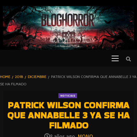
SKIP
TO
CONTENT
Primary
PELICULAS
Menu
DE TERROR |
BLOGHORROR
HOME
2018
DICIEMBRE
PATRICK WILSON CONFIRMA QUE ANNABELLE 3 YA
⋆
SE HA FILMADO
NOTICIAS
PATRICK WILSON CONFIRMA
QUE ANNABELLE 3 YA SE HA
FILMADO
8 años ago
MONO