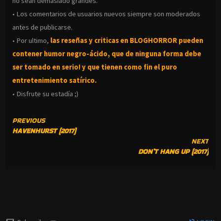
no sean demasiado grandes.
• Los comentarios de usuarios nuevos siempre son moderados
antes de publicarse.
• Por ultimo,
las reseñas y criticas en BLOGHORROR pueden
contener humor negro-
ácido, que de ninguna forma debe
ser tomado en serio! y que tienen como fin el puro
entretenimiento satírico.
• Disfrute su estadía ;)
CONTINUE
PREVIOUS
HAVENHURST (2017)
READING
NEXT
DON’T HANG UP (2017)