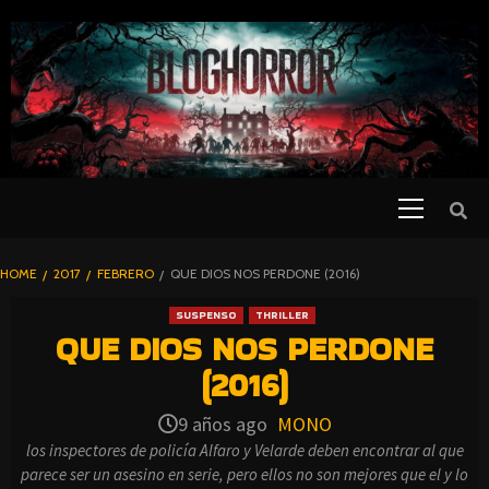
SKIP
TO
CONTENT
Primary
PELICULAS
Menu
DE TERROR |
BLOGHORROR
HOME
2017
FEBRERO
QUE DIOS NOS PERDONE (2016)
⋆
SUSPENSO
THRILLER
QUE DIOS NOS PERDONE
(2016)
9 años ago
MONO
los inspectores de policía Alfaro y Velarde deben encontrar al que
parece ser un asesino en serie, pero ellos no son mejores que el y lo