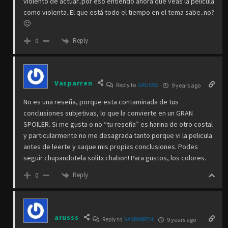
violento de actuar..por eso entiendo ahora que veas la película
como violenta..El que está todo el tiempo en el tema sabe..no?
🙂
Reply
0
Vasparren
Reply to
ARUSSS
9 years ago
No es una reseña, porque esta contaminada de tus
conclusiones subjetivas, lo que la convierte en un GRAN
SPOILER. Si me gusta o no “tu reseña” es harina de otro costal
y particularmente no me desagrada tanto porque vi la pelicula
antes de leerte y saque mis propias conclusiones. Podes
seguir chupandotela solitx chabon! Para gustos, los colores.
Reply
0
arusss
Reply to
VASPARREN
9 years ago