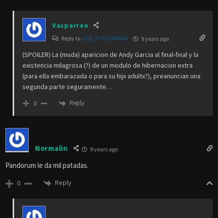
Vasparren
Reply to
LEO_IT IS COMING
9 years ago
(SPOILER) La (muda) aparicion de Andy Garcia al final-final y la
existencia milagrosa (?) de un modulo de hibernacion extra
(para ella embarazada o para su hijx adultx?), preanuncian una
segunda parte seguramente…
Reply
0
Normalin
9 years ago
Pandorum le da mil patadas.
Reply
0