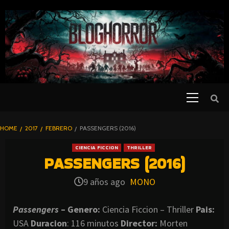
SKIP
TO
CONTENT
Primary
PELICULAS
Menu
DE TERROR |
BLOGHORROR
HOME
2017
FEBRERO
PASSENGERS (2016)
⋆
CIENCIA FICCION
THRILLER
PASSENGERS (2016)
9 años ago
MONO
Passengers
– Genero:
Ciencia Ficcion – Thriller
Pais:
USA
Duracion
: 116 minutos
Director:
Morten