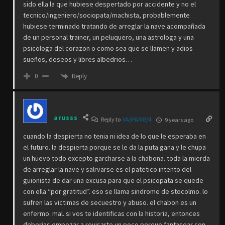
sido ella la que hubiese despertado por accidente y no el
tecnico/ingeniero/sociopata/machista, probablemente
hubiese terminado tratando de arreglar la nave acompañada
de un personal trainer, un peluquero, una astrologa y una
psicologa del corazon o como sea que se llamen y adios
sueños, deseos y libres albedrios…
Reply
0
arusss
Reply to
VASPARREN
9 years ago
cuando la despierta no tenia ni idea de lo que le esperaba en
el futuro. la despierta porque se le da la puta gana y le chupa
un huevo todo excepto garcharse a la chabona. toda la mierda
de arreglar la nave y salrvarse es el patetico intento del
guionista de dar una excusa para que el psicopata se quede
con ella “por gratitud”. eso se llama sindrome de stocolmo. lo
sufren las victimas de secuestro y abuso. el chabon es un
enfermo. mal. si vos te identificas con la historia, entonces
deberias empezar a revisarte un poco porque fantasear con