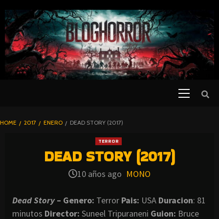
SKIP
TO
CONTENT
Primary
PELICULAS
Menu
DE TERROR |
BLOGHORROR
HOME
2017
ENERO
DEAD STORY (2017)
⋆
TERROR
DEAD STORY (2017)
10 años ago
MONO
Dead Story
– Genero:
Terror
Pais:
USA
Duracion
: 81
minutos
Director:
Suneel Tripuraneni
Guion:
Bruce