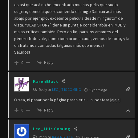
es así que acá no he encontrado muchas pelis que suelo
sugerir, como la que recomendó el amigo Damian acá más
abajo por ejemplo, excelente película desde mi “gusto” de
vista. “DEAD STORY” tiene un puntaje considerable en IMDB y
malas críticas también. Pero en fin, para los amantes del
género todo vale, somo bien promiscuos, vemos de todo, y la
disfrutamos con todas (algunas más que menos)
Saludos!
Reply
0
KarenBlack
Reply to
LEO_IT IS COMING
9 years ago
O sea, ni pasar por la página para verla… ni postear jajajaj
Reply
0
Leo_It Is Coming
Reply to
KARENBLACK
9 years ago