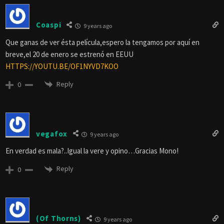
Coaspi
9 years ago
Que ganas de ver ésta película,espero la tengamos por aquí en
breve,el 20 de enero se estrenó en EEUU
HTTPS://YOUTU.BE/OF1NYVD7KOO
Reply
0
vegafox
9 years ago
En verdad es mala?..Igual la vere y opino…Gracias Mono!
Reply
0
(Of Thorns)
9 years ago