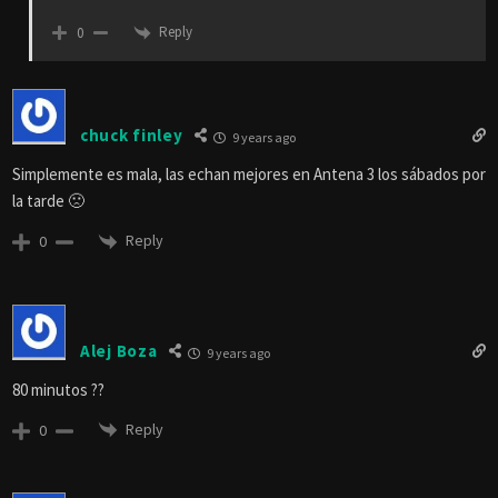
Reply
0
chuck finley
9 years ago
Simplemente es mala, las echan mejores en Antena 3 los sábados por
la tarde 🙁
Reply
0
Alej Boza
9 years ago
80 minutos ??
Reply
0