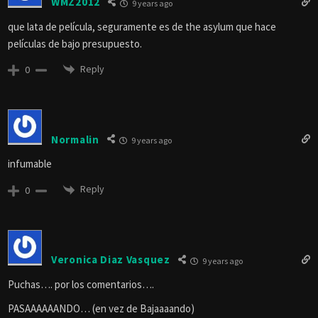
WMZ2012
9 years ago
que lata de película, seguramente es de the asylum que hace
películas de bajo presupuesto.
Reply
0
Normalin
9 years ago
infumable
Reply
0
Veronica Diaz Vasquez
9 years ago
Puchas…. por los comentarios….
PASAAAAAANDO… (en vez de Bajaaaando)