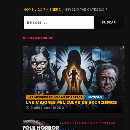
DE TERROR |
BLOGHORROR
HOME
2017
ENERO
BEYOND THE GATES (2017)
⋆
Buscar:
RECOPILATORIOS
LAS MEJORES PELICULAS DE TERROR
NOTICIAS
LAS MEJORES PELÍCULAS DE EXORCISMOS
2 años ago
MONO
LAS MEJORES PELICULAS DE TERROR