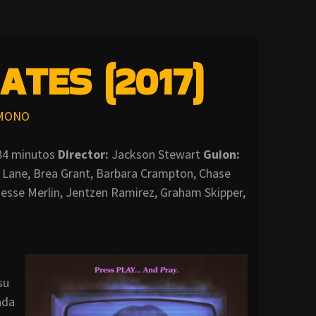
ATES (2017)
MONO
 84 minutos
Director:
Jackson Stewart
Guion:
 Lane, Brea Grant, Barbara Crampton, Chase
Jesse Merlin, Jentzen Ramirez, Graham Skipper,
su
ada