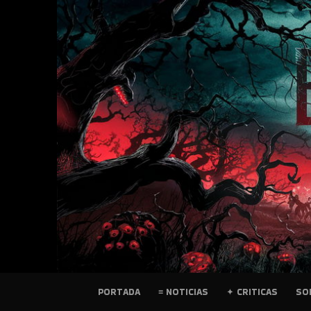
SKIP
TO
CONTENT
PELICULAS
PORTADA
≡ NOTICIAS
✦ CRITICAS
SO