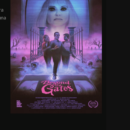
ra
una