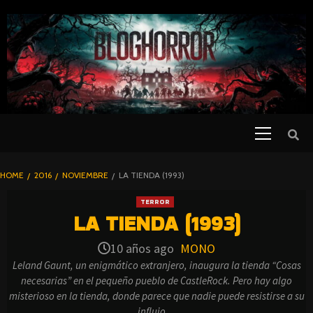
SKIP
TO
CONTENT
Primary
PELICULAS
Menu
DE TERROR |
BLOGHORROR
HOME
2016
NOVIEMBRE
LA TIENDA (1993)
⋆
TERROR
LA TIENDA (1993)
10 años ago
MONO
Leland Gaunt, un enigmático extranjero, inaugura la tienda “Cosas
necesarias” en el pequeño pueblo de CastleRock. Pero hay algo
misterioso en la tienda, donde parece que nadie puede resistirse a su
influjo…