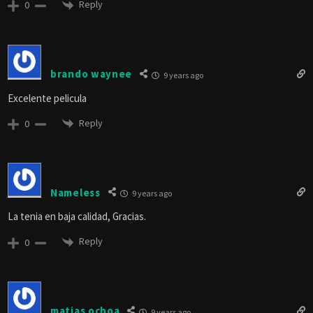
Reply
0
brando waynee
9 years ago
Excelente pelicula
Reply
0
Nameless
9 years ago
La tenia en baja calidad, Gracias.
Reply
0
matias ochoa
9 years ago