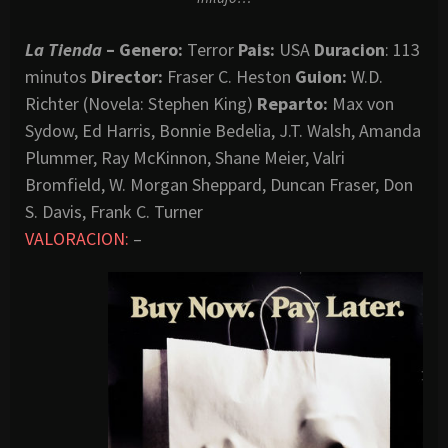
La Tienda
– Genero:
Terror
Pais:
USA
Duracion
: 113
minutos
Director:
Fraser C. Heston
Guion:
W.D.
Richter (Novela: Stephen King)
Reparto:
Max von
Sydow, Ed Harris, Bonnie Bedelia, J.T. Walsh, Amanda
Plummer, Ray McKinnon, Shane Meier, Valri
Bromfield, W. Morgan Sheppard, Duncan Fraser, Don
S. Davis, Frank C. Turner
VALORACION:
–