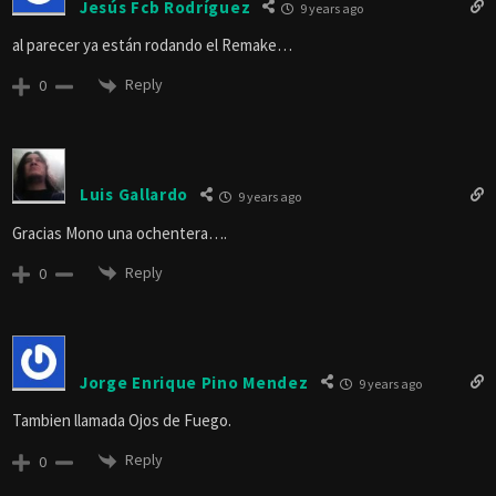
Jesús Fcb Rodríguez
9 years ago
al parecer ya están rodando el Remake…
Reply
0
Luis Gallardo
9 years ago
Gracias Mono una ochentera….
Reply
0
Jorge Enrique Pino Mendez
9 years ago
Tambien llamada Ojos de Fuego.
Reply
0