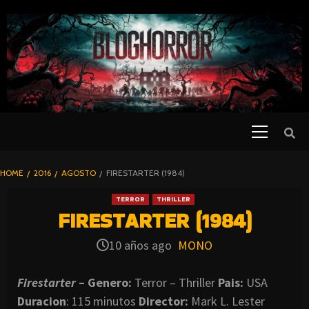
SKIP
TO
CONTENT
Primary
PELICULAS
Menu
DE TERROR |
BLOGHORROR
HOME
2016
AGOSTO
FIRESTARTER (1984)
⋆
TERROR
THRILLER
FIRESTARTER (1984)
10 años ago
MONO
Firestarter
– Genero:
Terror – Thriller
Pais:
USA
Duracion
: 115 minutos
Director:
Mark L. Lester