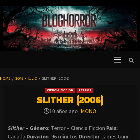
SKIP
TO
CONTENT
Primary
PELICULAS
Menu
DE TERROR |
BLOGHORROR
HOME
2016
JULIO
SLITHER (2006)
⋆
CIENCIA FICCION
TERROR
SLITHER (2006)
10 años ago
MONO
Slither
– Género:
Terror – Ciencia Ficcion
Pais:
Canada
Duracion
: 96 minutos
Director
James Gunn