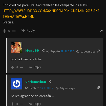
Con creditos para Dra. Gari tambien les camparto los subs:
HTTP://WWW.SUBDIVX.COM/X6XNDC0MJY3X-CURTAIN-2015-AKA-
THE-GATEWAY.HTML
Gracias.
Reply
0
MonoBH
Reply to
SR. FLOPEZ
10 years ago
Lo añadimos a la ficha!
Reply
0
Chrisnathan
Reply to
SR. FLOPEZ
10 years ago
Se les agradece de corazón…
Reply
0