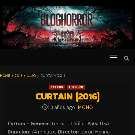
SKIP
TO
CONTENT
Primary
PELICULAS
Menu
DE TERROR |
BLOGHORROR
HOME
2016
JULIO
CURTAIN (2016)
⋆
TERROR
THRILLER
CURTAIN (2016)
10 años ago
MONO
Curtain
– Genero:
Terror – Thriller
Pais:
USA
Duracion
: 74 minutos
Director:
Jaron Henrie-