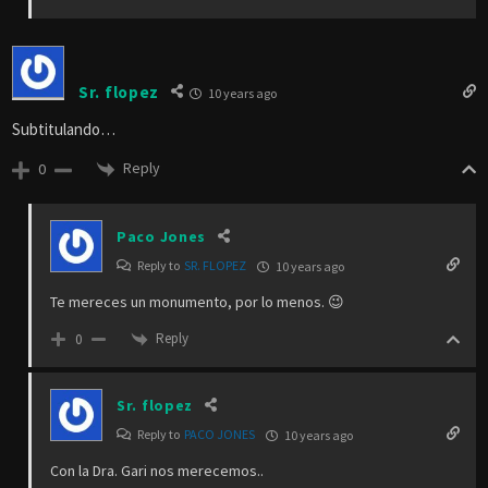
Sr. flopez
10 years ago
Subtitulando…
Reply
0
Paco Jones
Reply to
SR. FLOPEZ
10 years ago
Te mereces un monumento, por lo menos. 😉
Reply
0
Sr. flopez
Reply to
PACO JONES
10 years ago
Con la Dra. Gari nos merecemos..