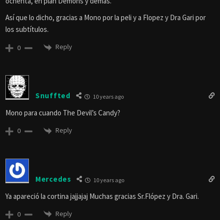
ochenta, en plan Demons y demás.
Así que lo dicho, gracias a Mono por la peli y a Flopez y Dra Gari por
los subtítulos.
Reply
0
Snuffted
10 years ago
Mono para cuando The Devil’s Candy?
Reply
0
Mercedes
10 years ago
Ya apareció la cortina jajjajaj Muchas gracias Sr.Flópez y Dra. Gari.
Reply
0