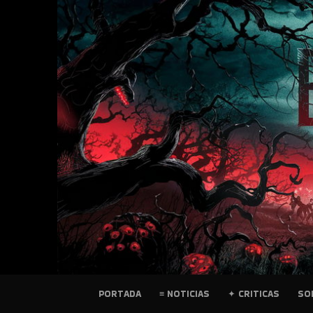
SKIP
TO
CONTENT
PELICULAS
PORTADA
≡ NOTICIAS
✦ CRITICAS
SO