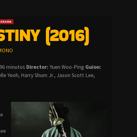
DRAMA
TINY (2016)
MONO
96 minutos
Director:
Yuen Woo-Ping
Guion:
lle Yeoh, Harry Shum Jr., Jason Scott Lee,
na
Lee