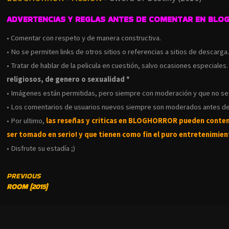
ADVERTENCIAS Y REGLAS ANTES DE COMENTAR EN BLO
• Comentar con respeto y de manera constructiva.
• No se permiten links de otros sitios o referencias a sitios de descarga
• Tratar de hablar de la pelicula en cuestión, salvo ocasiones especiales
religiosos, de genero o sexualidad *
• Imágenes están permitidas, pero siempre con moderación y que no s
• Los comentarios de usuarios nuevos siempre son moderados antes de
• Por ultimo,
las reseñas y criticas en BLOGHORROR pueden conte
ser tomado en serio! y que tienen como fin el puro entretenimient
• Disfrute su estadía ;)
CONTINUE
PREVIOUS
ROOM (2015)
READING