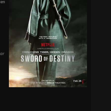
ien
tar