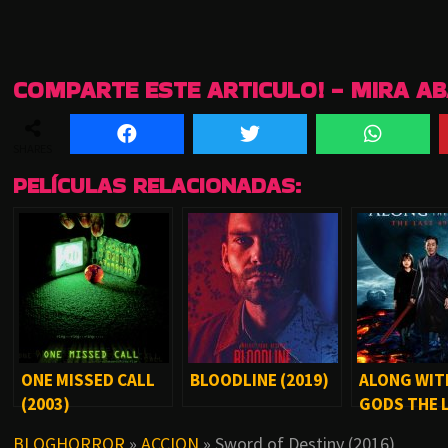
COMPARTE ESTE ARTICULO! - MIRA A
SHARES
PELÍCULAS RELACIONADAS:
ONE MISSED CALL
BLOODLINE (2019)
ALONG WIT
(2003)
GODS THE 
DAYS (2018
BLOGHORROR
»
ACCION
»
Sword of Destiny (2016)