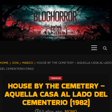
SKIP
TO
CONTENT
Primary
PELICULAS
Menu
DE TERROR |
BLOGHORROR
HOME
2016
MARZO
HOUSE BY THE CEMETERY – AQUELLA CASA AL LADO
⋆
DEL CEMENTERIO (1982)
TERROR
HOUSE BY THE CEMETERY –
AQUELLA CASA AL LADO DEL
CEMENTERIO (1982)
10 años ago
MONO