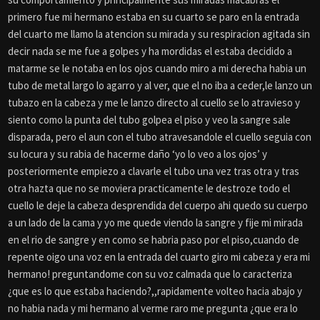
primero fue mi hermano estaba en su cuarto se paro en la entrada
del cuarto me llamo la atencion su mirada y su respiracion agitada sin
decir nada se me fue a golpes y ha mordidas el estaba decidido a
matarme se le notaba en los ojos cuando miro a mi derecha habia un
tubo de metal largo lo agarro y al ver, que el no iba a ceder,le lanzo un
tubazo en la cabeza y me le lanzo directo al cuello se lo atravieso y
siento como la punta del tubo golpea el piso y veo la sangre sale
disparada, pero el aun con el tubo atravesandole el cuello seguia con
su locura y su rabia de hacerme daño ‘yo lo veo a los ojos’ y
posteriormente empiezo a clavarle el tubo una vez tras otra y tras
otra hazta que no se moviera practicamente le destroze todo el
cuello le deje la cabeza desprendida del cuerpo ahi quedo su cuerpo
a un lado de la cama y yo me quede viendo la sangre y fije mi mirada
en el rio de sangre y en como se habria paso por el piso,cuando de
repente oigo una voz en la entrada del cuarto giro mi cabeza y era mi
hermano! preguntandome con su voz calmada que lo caracteriza
¿que es lo que estaba haciendo?,,rapidamente volteo hacia abajo y
no habia nada y mi hermano al verme raro me pregunta ¿que era lo