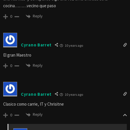
cocina………vecino que paso
Reply
0
Cyrano Barret
10 years ago
El gran Maestro
Reply
0
Cyrano Barret
10 years ago
Clasico como carrie, IT y Chrisitne
Reply
0