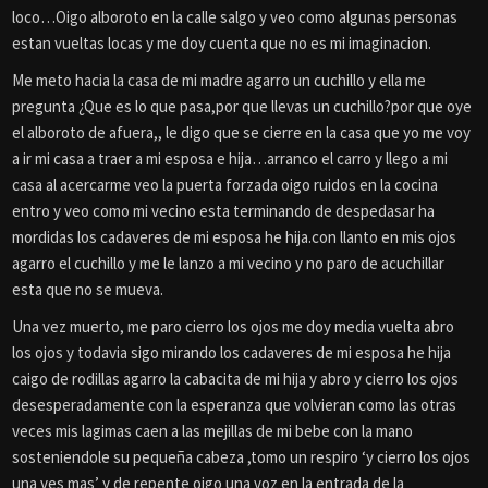
loco…Oigo alboroto en la calle salgo y veo como algunas personas
estan vueltas locas y me doy cuenta que no es mi imaginacion.
Me meto hacia la casa de mi madre agarro un cuchillo y ella me
pregunta ¿Que es lo que pasa,por que llevas un cuchillo?por que oye
el alboroto de afuera,, le digo que se cierre en la casa que yo me voy
a ir mi casa a traer a mi esposa e hija…arranco el carro y llego a mi
casa al acercarme veo la puerta forzada oigo ruidos en la cocina
entro y veo como mi vecino esta terminando de despedasar ha
mordidas los cadaveres de mi esposa he hija.con llanto en mis ojos
agarro el cuchillo y me le lanzo a mi vecino y no paro de acuchillar
esta que no se mueva.
Una vez muerto, me paro cierro los ojos me doy media vuelta abro
los ojos y todavia sigo mirando los cadaveres de mi esposa he hija
caigo de rodillas agarro la cabacita de mi hija y abro y cierro los ojos
desesperadamente con la esperanza que volvieran como las otras
veces mis lagimas caen a las mejillas de mi bebe con la mano
sosteniendole su pequeña cabeza ,tomo un respiro ‘y cierro los ojos
una ves mas’ y de repente oigo una voz en la entrada de la