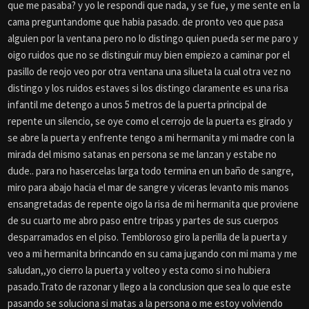
que me pasaba? y yo le respondi que nada, y se fue, y me sente en la
cama preguntandome que habia pasado. de pronto veo que pasa
alguien por la ventana pero no lo distingo quien pueda ser me paro y
oigo ruidos que no se distinguir muy bien empiezo a caminar por el
pasillo de reojo veo por otra ventana una silueta la cual otra vez no
distingo y los ruidos estaves si los distingo claramente es una risa
infantil me detengo a unos 5 metros de la puerta principal de
repente un silencio, se oye como el cerrojo de la puerta es girado y
se abre la puerta y enfrente tengo a mi hermanita y mi madre con la
mirada del mismo satanas en persona se me lanzan y estabe no
dude.. para no hasercelas larga todo termina en un baño de sangre,
miro para abajo hacia el mar de sangre y viceras levanto mis manos
ensangretadas de repente oigo la risa de mi hermanita que proviene
de su cuarto me abro paso entre tripas y partes de sus cuerpos
desparramados en el piso. Tembloroso giro la perilla de la puerta y
veo a mi hermanita brincando en su cama jugando con mi mama y me
saludan,,yo cierro la puerta y volteo y esta como si no hubiera
pasado.Trato de razonar y llego a la conclusion que sea lo que este
pasando se soluciona si matas a la persona o me estoy volviendo