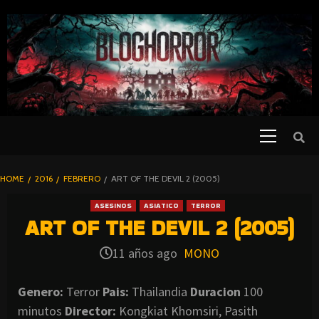
SKIP
TO
CONTENT
Primary
PELICULAS
Menu
DE TERROR |
BLOGHORROR
HOME
2016
FEBRERO
ART OF THE DEVIL 2 (2005)
⋆
ASESINOS
ASIATICO
TERROR
ART OF THE DEVIL 2 (2005)
11 años ago
MONO
Genero:
Terror
Pais:
Thailandia
Duracion
100
minutos
Director:
Kongkiat Khomsiri, Pasith