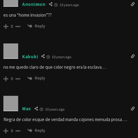
Anonimon
10 years ago
es una “home invasion”??
Reply
0
Kabuki
10 years ago
no me quedo claro de que color negro era la esclava…
Reply
0
Max
10 years ago
Negra de color esque de verdad manda cojones menuda prosa….
Reply
0