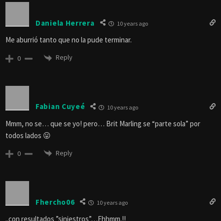
Daniela Herrera
10 years ago
Me aburrió tanto que no la pude terminar.
Reply
0
Fabian Cuyeé
10 years ago
Mmm, no se… que se yo! pero… Brit Marling se “parte sola” por
todos lados 😛
Reply
0
Fhercho06
10 years ago
..con resultados ”siniestros”…Ehhmm.!!