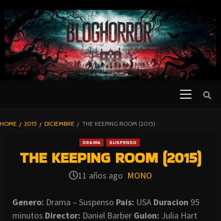
SKIP
TO
CONTENT
Primary
PELICULAS
Menu
DE TERROR |
BLOGHORROR
HOME
2015
DICIEMBRE
THE KEEPING ROOM (2015)
⋆
DRAMA
SUSPENSO
THE KEEPING ROOM (2015)
11 años ago
MONO
Genero:
Drama – Suspenso
Pais:
USA
Duracion
95
minutos
Director:
Daniel Barber
Guion:
Julia Hart