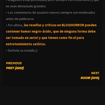
no sean demasiado grandes.
• Los comentarios de usuarios nuevos siempre son moderados
antes de publicarse.
• Por ultimo,
las reseñas y criticas en BLOGHORROR pueden
contener humor negro-
ácido, que de ninguna forma debe
ser tomado en serio! y que tienen como fin el puro
entretenimiento satírico.
• Disfrute su estadía ;)
CONTINUE
PREVIOUS
PREY (2022)
READING
NEXT
ROOM (2015)