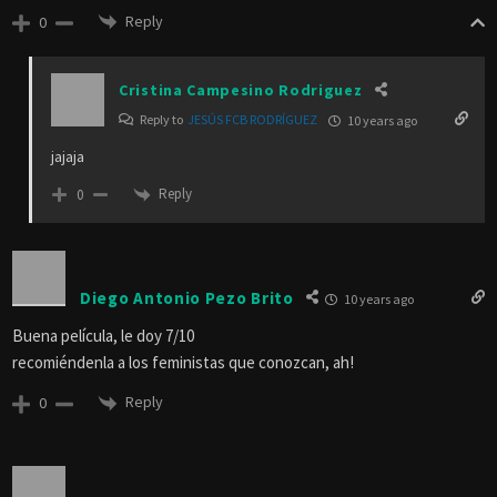
Reply
0
Cristina Campesino Rodriguez
Reply to
JESÚS FCB RODRÍGUEZ
10 years ago
jajaja
Reply
0
Diego Antonio Pezo Brito
10 years ago
Buena película, le doy 7/10
recomiéndenla a los feministas que conozcan, ah!
Reply
0