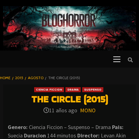
SKIP
TO
CONTENT
Primary
PELICULAS
Menu
DE TERROR |
BLOGHORROR
HOME
2015
AGOSTO
THE CIRCLE (2015)
⋆
CIENCIA FICCION
DRAMA
SUSPENSO
THE CIRCLE (2015)
11 años ago
MONO
Genero:
Ciencia Ficcion – Suspenso – Drama
Pais:
Suecia
Duracion
144 minutos
Director:
Levan Akin