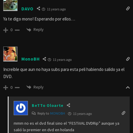
DAVO
11 years ago
Ya te digo mono! Esperando por ellos…
Reply
0
MonoBH
11 years ago
Increible que aun no haya subs para esta peli habiendo salido ya el
DVD.
Reply
0
BeTTo Oloarte
Reply to
MONOBH
11 years ago
mmm no es el dvd final sino el “FESTiVAL DVDRip” aunque ya
salió la premier en dvd en holanda