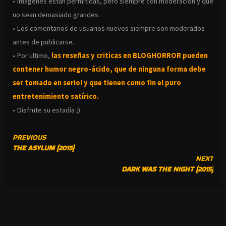
• Imágenes están permitidas, pero siempre con moderación y que
no sean demasiado grandes.
• Los comentarios de usuarios nuevos siempre son moderados
antes de publicarse.
• Por ultimo,
las reseñas y criticas en BLOGHORROR pueden
contener humor negro-
ácido, que de ninguna forma debe
ser tomado en serio! y que tienen como fin el puro
entretenimiento satírico.
• Disfrute su estadía ;)
CONTINUE
PREVIOUS
THE ASYLUM (2015)
READING
NEXT
DARK WAS THE NIGHT (2015)