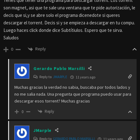
Tenes que tener una programa para descargar torrent. Los torrent
son magnet, asi que te sale una ventana que te pide autorización, le
decis que si,y se abre solo el programa dicenedote si queres
descargar el torrent. Decis si y se empieza a descargar en tu compu.
Luego haces click donde dice Subtítiulos. Espero que te sirva.
Saludos
Reply
0
Gerardo Pablo Marsilli
Reply to
JMARPLE
11 years ago
Muchas gracias la verdad no sabia, buscaba por todos lados y
no me salia nada. Una pregunta que programa puedo usar para
descargar esos torrent? Muchas gracias
Reply
0
JMarple
Reply to
GERARDO PABLO MARSILLI
11 years ago