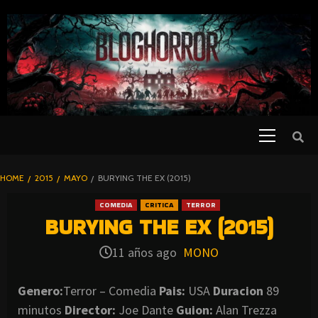
SKIP
TO
CONTENT
Primary
PELICULAS
Menu
DE TERROR |
BLOGHORROR
HOME
2015
MAYO
BURYING THE EX (2015)
⋆
COMEDIA
CRITICA
TERROR
BURYING THE EX (2015)
11 años ago
MONO
Genero:
Terror – Comedia
Pais:
USA
Duracion
89
minutos
Director:
Joe Dante
Guion:
Alan Trezza