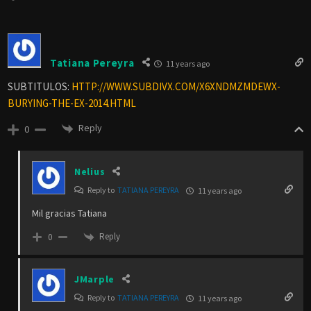
Tatiana Pereyra
11 years ago
SUBTITULOS:
HTTP://WWW.SUBDIVX.COM/X6XNDMZMDEWX-
BURYING-THE-EX-2014.HTML
Reply
0
Nelius
Reply to
TATIANA PEREYRA
11 years ago
Mil gracias Tatiana
Reply
0
JMarple
Reply to
TATIANA PEREYRA
11 years ago