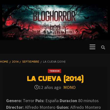
SKIP
TO
CONTENT
Primary
PELICULAS
Menu
DE TERROR |
BLOGHORROR
HOME
2014
SEPTIEMBRE
LA CUEVA (2014)
⋆
TERROR
LA CUEVA (2014)
12 años ago
MONO
Genero:
Terror
Pais:
España
Duracion
80 minutos
Director:
Alfredo Montero
Guion:
Alfredo Montero