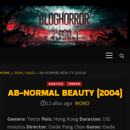
SKIP
TO
CONTENT
Primary
PELICULAS
Menu
DE TERROR |
BLOGHORROR
HOME
2014
JULIO
AB-NORMAL BEAUTY (2004)
⋆
ASIATICO
TERROR
AB-NORMAL BEAUTY (2004)
12 años ago
MONO
Genero:
Terror
Pais:
Hong Kong
Duracion:
101
minutos
Director:
Oxide Pang Chun
Guion:
Oxide