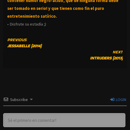
contener humor negro-
ácido, que de ninguna forma debe
ser tomado en serio! y que tienen como fin el puro
entretenimiento satírico.
• Disfrute su estadía ;)
CONTINUE
PREVIOUS
JESSABELLE (2014)
READING
NEXT
INTRUDERS (2013)
Subscribe
LOGIN