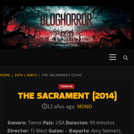
SKIP
TO
CONTENT
Primary
PELICULAS
Menu
DE TERROR |
BLOGHORROR
HOME
2014
MAYO
THE SACRAMENT (2014)
⋆
TERROR
THE SACRAMENT (2014)
12 años ago
MONO
Genero:
Terror
Pais:
USA
Duracion:
95 minutos
Director:
Ti West
Guion:
–
Reparto
: Amy Seimetz,