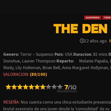
SUSPENSO
TERR
THE DEN 
12 años ago
Genero:
Terror – Suspenso
Pais:
USA
Duracion:
81 mins
D
Donohue, Lauren Thompson
Reparto:
Melanie Papalia, D
Riedy, Lily Holleman, Brian Bell, Anna Margaret Hollyman, K
VALORACION:
(80/100)
RESEÑA:
Nos cuenta como una chica estudiante presencia
brutal asesinato de una joven desde la ‘comodidad’ de su