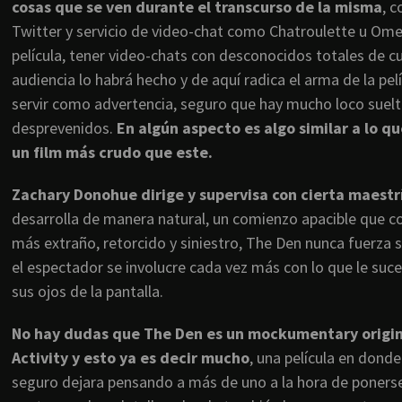
cosas que se ven durante el transcurso de la misma
, c
Twitter y servicio de video-chat como Chatroulette u Omeg
película, tener video-chats con desconocidos totales de c
audiencia lo habrá hecho y de aquí radica el arma de la p
servir como advertencia, seguro que hay mucho loco suelt
desprevenidos.
En algún aspecto es algo similar a lo qu
un film más crudo que este.
Zachary Donohue dirige y supervisa con cierta maestrí
desarrolla de manera natural, un comienzo apacible que co
más extraño, retorcido y siniestro, The Den nunca fuerza s
el espectador se involucre cada vez más con lo que le suc
sus ojos de la pantalla.
No hay dudas que The Den es un mockumentary original
Activity y esto ya es decir mucho
, una película en donde
seguro dejara pensando a más de uno a la hora de poners