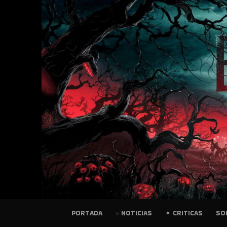
SKIP
TO
CONTENT
PELICULAS
PORTADA
≡ NOTICIAS
✦ CRITICAS
SO