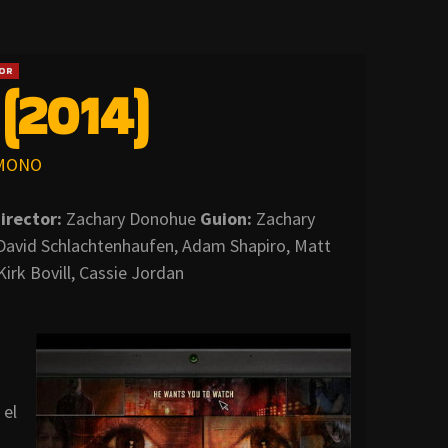
OR
(2014)
MONO
irector:
Zachary Donohue
Guion:
Zachary
avid Schlachtenhaufen, Adam Shapiro, Matt
irk Bovill, Cassie Jordan
 el