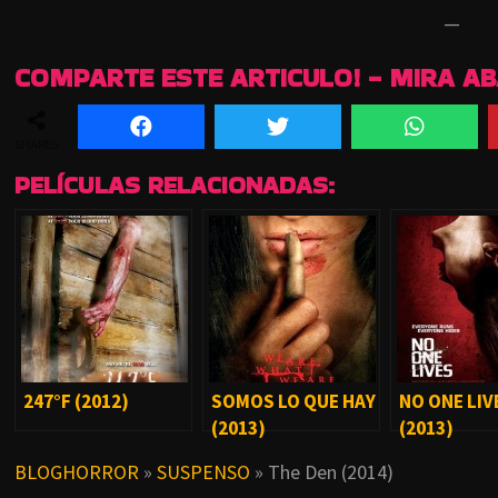
—
COMPARTE ESTE ARTICULO! - MIRA A
SHARES
PELÍCULAS RELACIONADAS:
247°F (2012)
SOMOS LO QUE HAY
NO ONE LIV
(2013)
(2013)
BLOGHORROR
»
SUSPENSO
»
The Den (2014)