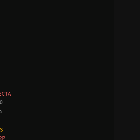
ECTA
0
s
S
2P