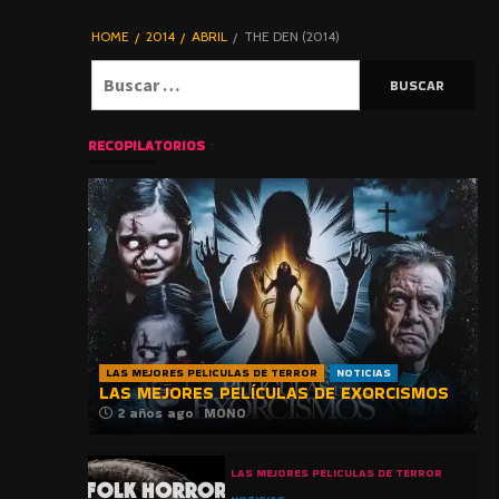
DE TERROR |
BLOGHORROR
HOME
2014
ABRIL
THE DEN (2014)
⋆
Buscar:
RECOPILATORIOS
LAS MEJORES PELICULAS DE TERROR
NOTICIAS
LAS MEJORES PELÍCULAS DE EXORCISMOS
2 años ago
MONO
LAS MEJORES PELICULAS DE TERROR