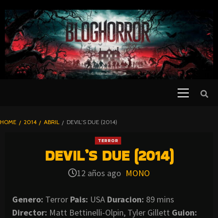
SKIP
TO
CONTENT
Primary
PELICULAS
Menu
DE TERROR |
BLOGHORROR
HOME
2014
ABRIL
DEVIL’S DUE (2014)
⋆
TERROR
DEVIL’S DUE (2014)
12 años ago
MONO
Genero:
Terror
Pais:
USA
Duracion:
89 mins
Director:
Matt Bettinelli-Olpin, Tyler Gillett
Guion: