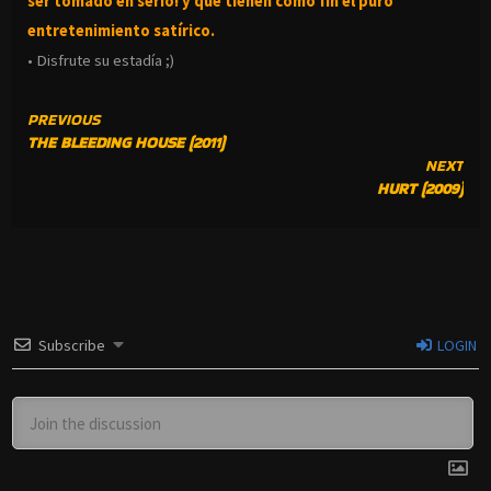
ser tomado en serio! y que tienen como fin el puro
entretenimiento satírico.
• Disfrute su estadía ;)
CONTINUE
PREVIOUS
THE BLEEDING HOUSE (2011)
READING
NEXT
HURT (2009)
Subscribe
LOGIN