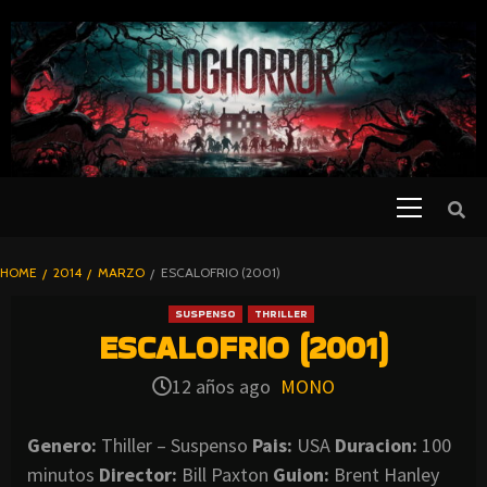
SKIP
TO
CONTENT
Primary
PELICULAS
Menu
DE TERROR |
BLOGHORROR
HOME
2014
MARZO
ESCALOFRIO (2001)
⋆
SUSPENSO
THRILLER
ESCALOFRIO (2001)
12 años ago
MONO
Genero:
Thiller – Suspenso
Pais:
USA
Duracion:
100
minutos
Director:
Bill Paxton
Guion:
Brent Hanley