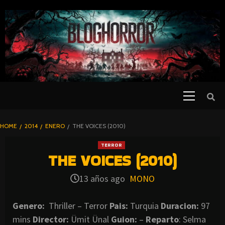
SKIP
TO
CONTENT
Primary
PELICULAS
Menu
DE TERROR |
BLOGHORROR
HOME
2014
ENERO
THE VOICES (2010)
⋆
TERROR
THE VOICES (2010)
13 años ago
MONO
Genero:
Thriller – Terror
Pais:
Turquia
Duracion:
97
mins
Director:
Ümit Ünal
Guion:
–
Reparto
: Selma