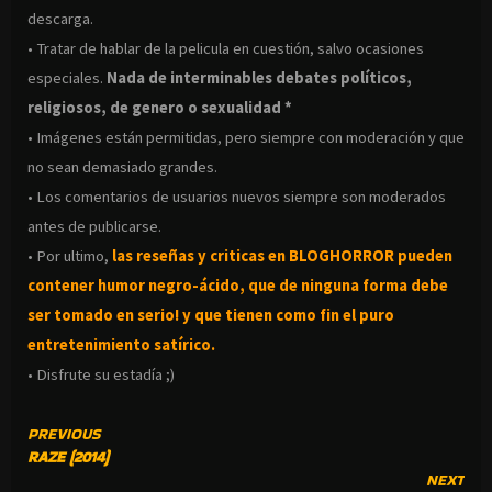
descarga.
• Tratar de hablar de la pelicula en cuestión, salvo ocasiones
especiales.
Nada de interminables debates políticos,
religiosos, de genero o sexualidad *
• Imágenes están permitidas, pero siempre con moderación y que
no sean demasiado grandes.
• Los comentarios de usuarios nuevos siempre son moderados
antes de publicarse.
• Por ultimo,
las reseñas y criticas en BLOGHORROR pueden
contener humor negro-
ácido, que de ninguna forma debe
ser tomado en serio! y que tienen como fin el puro
entretenimiento satírico.
• Disfrute su estadía ;)
CONTINUE
PREVIOUS
RAZE (2014)
READING
NEXT