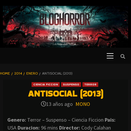
SKIP
TO
CONTENT
Primary
PELICULAS
Menu
DE TERROR |
BLOGHORROR
HOME
2014
ENERO
ANTISOCIAL (2013)
⋆
CIENCIA FICCION
SUSPENSO
TERROR
ANTISOCIAL (2013)
13 años ago
MONO
Genero:
Terror – Suspenso – Ciencia Ficcion
Pais:
USA
Duracion:
96 mins
Director:
Cody Calahan